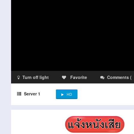
Turn off light
Favorite
Comments
(
Server 1
HD