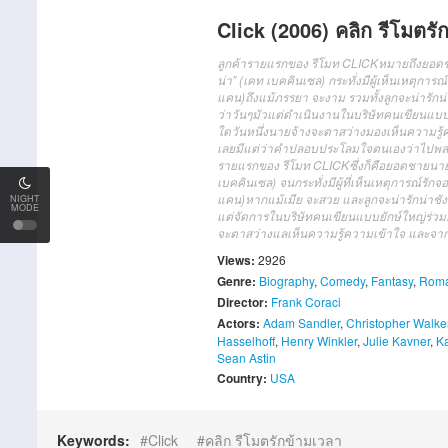
Click (2006) คลิก รีโมตรั
ลูกค้า
ราย
แรก
ของ
รีโมท
CLICK
หมายถึง
ยอด
น่า
” (
เค
ท เบ
คคิน
เซ
ล)
กระทั่ง
มี
ผู้เห็นเหตุการณ์
แคน
)
ถึงแม้
ภรรยา
จะ
งาม
รวมทั้ง
ลูก
จะ
น่ารักน่
ว่า
วัน
ๆ
มัวแต่
ดำเนินงาน
ใน
บริษัท
คนเขียนแบ
ใดวันหนึ่ง
นายจ้าง
จะ
ตาสว่าง
มองเห็น
ความรู้
เลย
มี
แต่ว่า
คำ
ปลอบประโลมใจ
ตนเอง
ว่า
ไป
พล
ราย
แรก
ของ
รีโมท
CLICK
ซึ่งก็คือ
ยอด
ชาย
นา
เบ
คคิน
เซ
ล)
จนกระทั่ง
มี
ผู้ที่เห็นเหตุการณ์
รัก
จ
แคน
)
หากแม้
เมีย
จะ
สวย
และ
ลูก
จะ
น่ารักน่าชัง
NIGHT
MODE
แต่
จัดการ
ใน
บริษัท
คนเขียนแบบ
ยักษ์
ใหญ่
ร่วม
จะ
ตาสว่าง
แลเห็น
ความรู้ความเข้าใจ
และจากน
Views:
2926
Genre:
Biography
,
Comedy
,
Fantasy
,
Rom
Director:
Frank Coraci
Actors:
Adam Sandler
,
Christopher Walke
Hasselhoff
,
Henry Winkler
,
Julie Kavner
,
Ka
Sean Astin
Country:
USA
Keywords:
Click
คลิก รีโมตรักข้ามเวลา