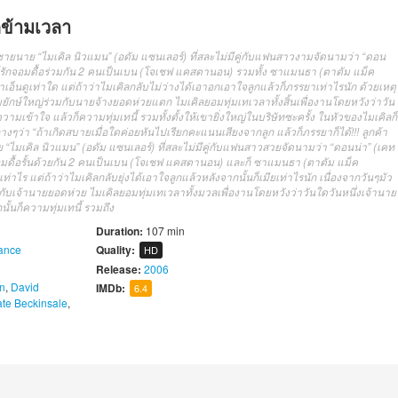
กข้ามเวลา
ชาย
นาย
“
ไมเคิล
นิว
แมน
” (
อดัม แซน
เลอร์)
ที่
สละ
ไม่มีคู่
กับ
แฟนสาว
งาม
จัด
นาม
ว่า
“
ดอน
รัก
จอม
ดื้อ
ร่วมกัน
2
คน
เป็น
เบน
(โจเชฟ แคส
ตา
นอน
)
รวมทั้ง
ซา
แมน
ธา (
ตา
ตัม แม็ค
าเอ็นดู
เท่าใด
แต่ถ้าว่า
ไมเคิล
กลับ
ไม่ว่าง
ได้
เอาอกเอาใจ
ลูก
แล้วก็
ภรรยา
เท่าไรนัก
ด้วยเหตุ
บ
ยักษ์
ใหญ่
ร่วมกับ
นายจ้าง
ยอด
ห่วยแตก
ไมเคิล
ยอม
ทุ่มเท
เวลา
ทั้งสิ้น
เพื่อ
งาน
โดย
หวัง
ว่า
วัน
ความเข้าใจ
แล้วก็
ความ
ทุ่มเท
นี้
รวมทั้ง
ตั้ง
ให้
เขา
ยิ่งใหญ่
ใน
บริษัท
ซะ
ครั้ง
ใน
หัว
ของ
ไมเคิล
ก็
าง
ๆ
ว่า
“
ถ้าเกิด
สบาย
เมื่อใด
ค่อย
หันไป
เรียก
คะแนนเสียง
จาก
ลูก
แล้วก็
ภรรยา
ก็ได้
!!
!
ลูกค้า
ย
“
ไมเคิล
นิว
แมน
” (
อดัม แซน
เลอร์)
ที่
สละ
ไม่มีคู่
กับ
แฟนสาว
สวย
จัด
นาม
ว่า
“
ดอน
น่า
” (
เค
ท
อม
ดื้อรั้น
ด้วยกัน
2
คน
เป็น
เบน
(โจเชฟ แคส
ตา
นอน
)
และก็
ซา
แมน
ธา (
ตา
ตัม แม็ค
เท่าไร
แต่ถ้าว่า
ไมเคิล
กลับ
ยุ่ง
ได้
เอาใจ
ลูก
แล้วหลังจากนั้นก็
เมีย
เท่าไรนัก
เนื่องจาก
วัน
ๆ
มัว
กับ
เจ้านาย
ยอด
ห่วย
ไมเคิล
ยอม
ทุ่มเท
เวลา
ทั้งมวล
เพื่อ
งาน
โดย
หวัง
ว่า
วันใดวันหนึ่ง
เจ้านาย
ั้นก็
ความ
ทุ่มเท
นี้
รวมถึง
Duration:
107 min
ance
Quality:
HD
Release:
2006
n
,
David
IMDb:
6.4
te Beckinsale
,