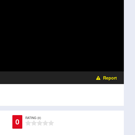
Report
RATING (0)
0