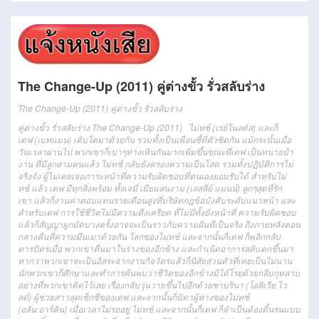
The Change-Up (2011) คู่ต่างขั้ว รั่วสลับร่าง
The Change-Up (2011) คู่ต่างขั้ว รั่วสลับร่าง
คู่
ต่าง
ขั้ว
รั่ว
สลับ
ร่าง
The Change-Up (2011)
ไม่
ทช์ (
เรย์
โน
ลด์ส)
และก็
เดฟ
(เบท
แมน
)
เติบโต
มาด้ว
ยกัน
รวมทั้ง
เป็นเพื่อน
ซี้
ที่
ตัว
ชิดกัน
แม้กระนั้น
เมื่อ
วัน
เวลา
ผ่านไป
พวกเขา
ก็
เบาๆ
ห่างเหิน
กัน
มากเพิ่มขึ้น
ขณะที่
เดฟ
เป็น
ทนาย
บ้า
งาน
ที่
มีลูก
สาม
คน
แล้ว
ไม่
ทช์
กลับ
ยัง
ครองความเป็นโสด
รวมทั้ง
ปฏิบัติการ
ไม่
จริงจัง
ผู้
ไม่เคย
เจอ
ภาระหน้าที่
ความรับผิดชอบ
ที่
ตนเอง
ยอมรับได้
สำหรับ
ไม่
ทช์
แล้ว
เดฟ
มี
ทุกสิ่ง
พร้อม
ทั้ง
เจ
มี่
เมีย
แสน
งาม
(เลสลี่ย์ แมน
น์)
ลูก
ๆ
สุดที่รัก
เขา
แล้วก็
งาน
ค่าตอบแทนรายเดือน
สูง
ที่
บริษัท
กฎข้อบังคับ
ระดับแนวหน้า
และ
สำหรับ
เดฟ
การใช้
ชีวิต
ไม่มี
ความตึงเครียด
ที่
ไม่มี
ทั้งยัง
หน้าที่
ความรับผิดชอบ
แล้วก็
สัญญาผูกมัด
บางครั้งอาจจะ
เป็น
ราวกับ
ความฝัน
ที่
เป็นจริง
ถึง
ภายหลัง
ตอน
กลางคืน
ที่
ความมึนเมา
ด้วยกัน
โลก
ของ
ไม่
ทช์
และจากนั้นก็
เดฟ
ก็
พลิกกลับ
ตา
รปัตร
เมื่อ
พวกเขา
ตื่น
มา
ใน
ร่าง
ของ
อีก
ข้าง
และ
กำเนิด
อาการ
สติ
แตก
ขึ้นมา
หากว่า
พวกเขา
จะ
เป็นอิสระจาก
งานกิจวัตร
แล้วก็
นิสัย
ส่วนตัว
ที่
เคย
เป็น
ไม่นาน
นัก
พวกเขา
ก็
ศึกษาและทำการค้นพบ
ว่า
ชีวิต
ของ
อีก
ข้าง
มิได้
โรย
ด้วย
กลีบ
กุหลาบ
อย่าง
ที่
พวกเขา
คิดไว้
เลย
เรื่อง
กลับ
วุ่นวาย
ขึ้นไป
อีกด้วย
ซา
บรินา (
โอ
ลิเวี
ย
ไว
ลด์)
ผู้ช่วย
สาว
สุด
เซ็ก
ซี
ของ
เดฟ
และจากนั้นก็
บิดา
ผู้
ห่าง
ของ
ไม่
ทช์
(อลัน
อาร์
คิน)
เมื่อ
เวลา
ไม่
รออยู่
ไม่
ทช์
และจากนั้นก็
เดฟ
ก็
จำเป็นต้อง
ดิ้นรน
แบบ