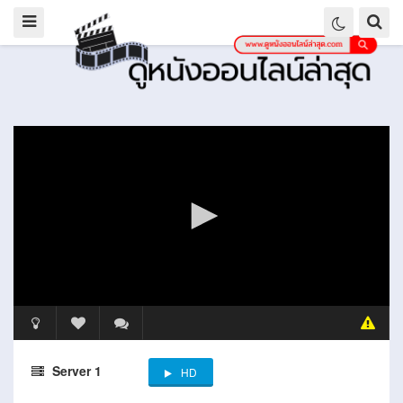
Server 1
HD