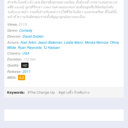
สำหรับ
ไม่
ทช์
แล้ว
เดฟ
มี
ทุกๆสิ่งทุกๆอย่าง
พร้อม
ทั้งยัง
เจ
มี่
ภรรยา
แสน
สวย
(เล
สลี่ย์ แมน
น์)
ลูก
ๆ
ที่รัก
เขา
และ
งาน
ค่าตอบแทนรายเดือน
สูง
ที่
บริษัท
ข้อบังคับ
ระดับแนวหน้า
รวมทั้ง
สำหรับ
เดฟ
การใช้
ชีวิต
ไม่มี
ความเคร่งเครียด
ที่
ไม่มี
ทั้ง
หน้าที่
ความรับผิดชอบ
รวมทั้ง
สัญญาผูกมัด
อาจจะ
เป็น
<
2113
Views:
Comedy
Genre:
David Dobkin
Director:
Alan Arkin
,
Jason Bateman
,
Leslie Mann
,
Mircea Monroe
,
Olivia
Actors:
Wilde
,
Ryan Reynolds
,
TJ Hassan
USA
Country:
112 min
Duration:
Quality:
HD
2011
Release:
IMDb:
6.3
Keywords:
The Change-Up
คู่ต่างขั้ว รั่วสลับร่าง