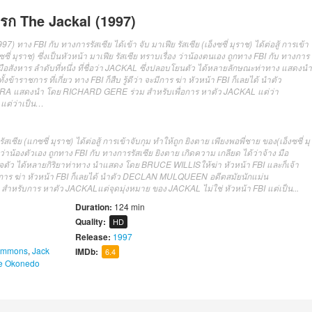
รก The Jackal (1997)
าง FBI กับ ทางการรัสเซีย ได้เข้า จับ มาเฟีย รัสเซีย (เอ็งซซี่ มุราช) ได้ต่อสู้ การเข้า
ซี่ มุราช) ซึ่งเป็นหัวหน้า มาเฟีย รัสเซีย ทราบเรื่อง ว่าน้องตนเอง ถูกทาง FBI กับ ทางการ
 มือสังหาร ลำดับที่หนึ่ง ที่ชื่อว่า JACKAL ซึ่งปลอบโยนตัว ได้หลายลักษณะท่าทาง แสดงนำ
าราชการ ที่เกี่ยว ทาง FBI ก็สืบ รู้ดีว่า จะมีการ ฆ่า หัวหน้า FBI ก็เลยได้ นำตัว
A แสดงนำ โดย RICHARD GERE ร่วม สำหรับเพื่อการ หาตัว JACKAL แต่ว่า
 แต่ว่าเป็น…
รัสเซีย
(
แก
ซ
ซี่
มุ
ราช
)
ได้
ต่อสู้
การเข้าจับกุม
ทำให้
ถูก
ยิง
ตาย
เพียงพอ
พี่ชาย
ของ
(
เอ็ง
ซ
ซี่
มุ
ว่าน้อง
ตัวเอง
ถูกทาง
FBI
กับ
ทางการ
รัสเซีย
ยิง
ตาย
เกิด
ความ
เกลียด
ได้
ว่าจ้าง
มือ
จ
ตัว
ได้
หลาย
กิริยาท่าทาง
นำแสดง
โดย
BRUCE WILLIS
ให้
ฆ่า
หัวหน้า
FBI
และก็
เจ้า
ีการ
ฆ่า
หัวหน้า
FBI
ก็เลย
ได้
นำ
ตัว
DECLAN MULQUEEN
อดีตสมัย
นัก
แม่น
สำหรับการ
หา
ตัว
JACKAL
แต่
จุดมุ่งหมาย
ของ
JACKAL
ไม่ใช่
หัวหน้า
FBI
แต่
เป็น
..
.
Duration:
124 min
Quality:
HD
Release:
1997
Simmons
,
Jack
IMDb:
6.4
e Okonedo