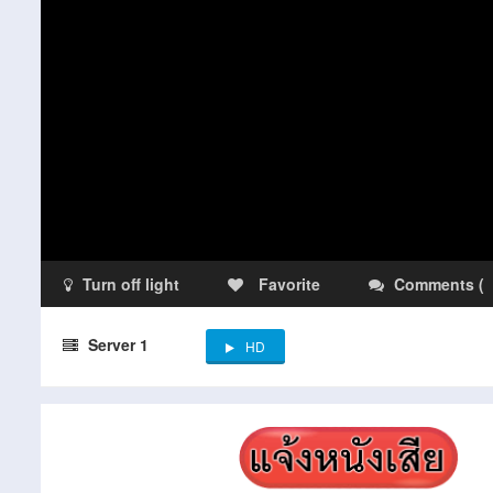
Turn off light
Favorite
Comments
(
Server 1
HD