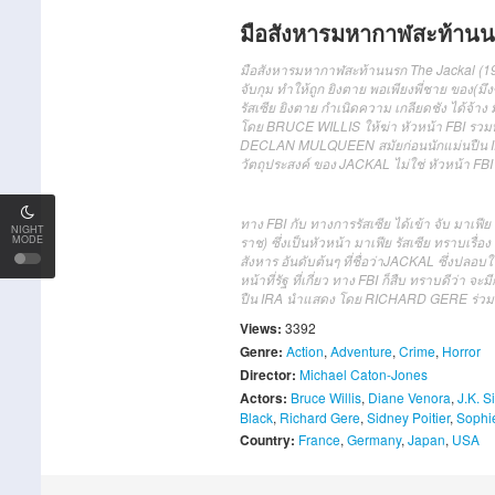
มือสังหารมหากาฬสะท้านน
มือสังหารมหากาฬสะท้านนรก The Jackal (1997) ท
จับกุม ทำให้ถูก ยิงตาย พอเพียงพี่ชาย ของ(มึงซ
รัสเซีย ยิงตาย กำเนิดความ เกลียดชัง ได้จ้าง
โดย BRUCE WILLIS ให้ฆ่า หัวหน้า FBI รวมทั้งข้
DECLAN MULQUEEN สมัยก่อนนักแม่นปืน IR
วัตถุประสงค์ ของ JACKAL ไม่ใช่ หัวหน้า FBI
ทาง
FBI
กับ
ทางการ
รัสเซีย
ได้
เข้า
จับ
มาเฟีย
NIGHT
ราช
)
ซึ่ง
เป็น
หัวหน้า
มาเฟีย
รัสเซีย
ทราบเรื่อง
MODE
สังหาร
อันดับต้นๆ
ที่
ชื่อว่า
JACKAL
ซึ่ง
ปลอบใ
หน้าที่รัฐ
ที่
เกี่ยว
ทาง
FBI
ก็
สืบ
ทราบดีว่า
จะ
ม
ปืน
IRA
นำแสดง
โดย
RICHARD GERE
ร่วม
Views:
3392
Genre:
Action
,
Adventure
,
Crime
,
Horror
Director:
Michael Caton-Jones
Actors:
Bruce Willis
,
Diane Venora
,
J.K. 
Black
,
Richard Gere
,
Sidney Poitier
,
Sophi
Country:
France
,
Germany
,
Japan
,
USA