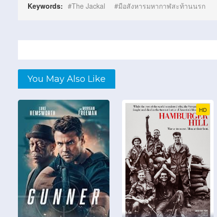
Keywords:
The Jackal
มือสังหารมหากาฬสะท้านนรก
You May Also Like
HD