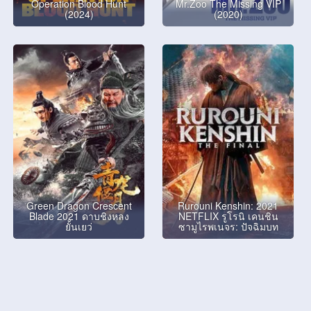
Operation Blood Hunt
Mr.Zoo The Missing VIP
(2024)
(2020)
Green Dragon Crescent
Rurouni Kenshin: 2021
Blade 2021 ดาบชิงหลง
NETFLIX รูโรนิ เคนชิน
ยั้นเยว่
ซามูไรพเนจร: ปัจฉิมบท