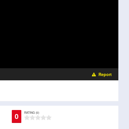
Report
RATING (0)
0