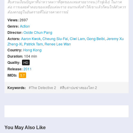
สืบสวน
เงื่อน
ปัญหา
ที่่
น่าหวาดผวา
ที่สุด
ของ
แทม
สาย
ยากจน
(
กัว
ฟู่
เฉิง)
ใน
ภาค
ต่อ
การ
เฉลยคำตอบ
ของ
เหยื่อ
แต่ละ
ราย
จนกระทั่ง
ทำให้
เขา
แล้วก็
คน
ใกล้
ตัว
ควร
ต้อง
ตกอยู่ในอันตราย
ที่
ไม่
อาจ
คาดการณ์
Views:
2697
Genre:
Action
Director:
Oxide Chun Pang
Actors:
Aaron Kwok
,
Cheung Siu-Fai
,
Ciwi Lam
,
Gong Beibi
,
Jeremy Xu
Zheng-Xi
,
Patrick Tam
,
Renee Lee Wan
Country:
Hong Kong
Duration:
104 min
Quality:
HD
Release:
2011
IMDb:
5.7
Keywords:
The Detective 2
สืบล่าปมฆ่าสยองโลก 2
You May Also Like