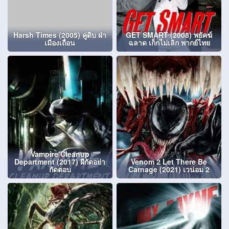
Harsh Times (2005) คู่ดิบ ฝ่า
GET SMART (2008) พยัคฆ์
เมืองเถื่อน
ฉลาด เก็กไม่เลิก พากย์ไทย
Vampire Cleanup
Department (2017) ผีกัดอย่า
Venom 2 Let There Be
กัดตอบ
Carnage (2021) เวน่อม 2