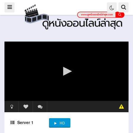
Server 1
HD