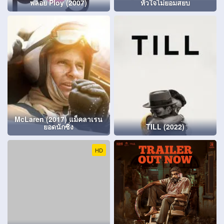
พลอย Ploy (2007)
หัวใจไม่ยอมสยบ
McLaren (2017) แม็คลาเรน
ยอดนักซิ่ง
TILL (2022)
HD