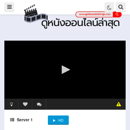
Server 1
HD