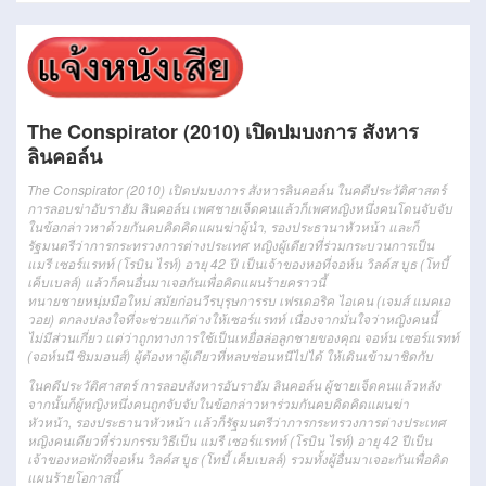
The Conspirator (2010) เปิดปมบงการ สังหาร
ลินคอล์น
The Conspirator (2010) เปิดปมบงการ สังหารลินคอล์น ในคดีประวัติศาสตร์
การลอบฆ่าอับราฮัม ลินคอล์น เพศชายเจ็ดคนแล้วก็เพศหญิงหนึ่งคนโดนจับจับ
ในข้อกล่าวหาด้วยกันคบคิดคิดแผนฆ่าผู้นำ, รองประธานาหัวหน้า และก็
รัฐมนตรีว่าการกระทรวงการต่างประเทศ หญิงผู้เดียวที่ร่วมกระบวนการเป็น
แมรี เซอร์แรทท์ (โรบิน ไรท์) อายุ 42 ปี เป็นเจ้าของหอที่จอห์น วิลค์ส บูธ (โทบี้
เค็บเบลล์) แล้วก็คนอื่นมาเจอกันเพื่อคิดแผนร้ายคราวนี้
ทนายชายหนุ่มมือใหม่ สมัยก่อนวีรบุรุษการรบ เฟรเดอริค ไอเคน (เจมส์ แมคเอ
วอย) ตกลงปลงใจที่จะช่วยแก้ต่างให้เซอร์แรทท์ เนื่องจากมั่นใจว่าหญิงคนนี้
ไม่มีส่วนเกี่ยว แต่ว่าถูกทางการใช้เป็นเหยื่อล่อลูกชายของคุณ จอห์น เซอร์แรทท์
(จอห์นนี ซิมมอนส์) ผู้ต้องหาผู้เดียวที่หลบซ่อนหนีไปได้ ให้เดินเข้ามาชิดกับ
ใน
คดี
ประวัติศาสตร์
การลอบสังหาร
อับราฮัม
ลินคอล์น
ผู้ชาย
เจ็ด
คน
แล้วหลัง
จากนั้นก็
ผู้หญิง
หนึ่ง
คน
ถูกจับ
จับ
ใน
ข้อกล่าวหา
ร่วมกัน
คบคิด
คิดแผน
ฆ่า
หัวหน้า
,
รองประธานา
หัวหน้า
แล้วก็
รัฐมนตรีว่าการ
กระทรวงการต่างประเทศ
หญิง
คนเดียว
ที่
ร่วม
กรรมวิธี
เป็น
แม
รี
เซอร์
แร
ทท์ (
โรบิน
ไรท์
)
อายุ
42
ปี
เป็น
เจ้าของ
หอพัก
ที่
จอห์น
วิลค์ส
บูธ
(โทบี้
เค็บ
เบล
ล์)
รวมทั้ง
ผู้อื่น
มา
เจอะกัน
เพื่อ
คิด
แผน
ร้าย
โอกาสนี้