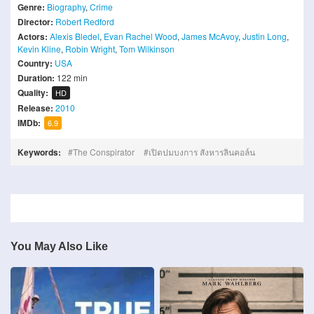
Genre:
Biography
,
Crime
Director:
Robert Redford
Actors:
Alexis Bledel
,
Evan Rachel Wood
,
James McAvoy
,
Justin Long
,
Kevin Kline
,
Robin Wright
,
Tom Wilkinson
Country:
USA
Duration:
122 min
Quality:
HD
Release:
2010
IMDb:
6.9
Keywords:
The Conspirator
เปิดปมบงการ สังหารลินคอล์น
You May Also Like