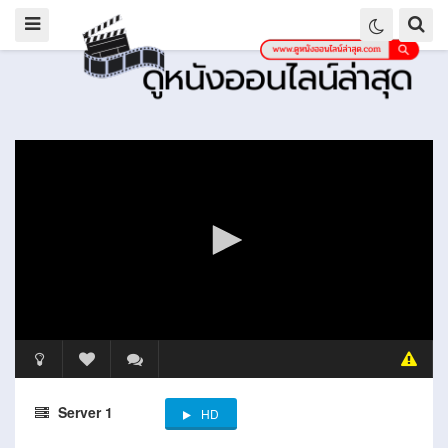
Server 1
HD