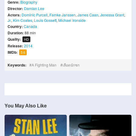
Genre:
Biography
Director:
Damian Lee
Actors:
Dominic Purcell
,
Famke Janssen
,
James Caan
,
Jenessa Grant
,
Jr.
,
Kim Coates
,
Louis Gossett
,
Michael Ironside
Country:
Canada
Duration:
88 min
Quality:
HD
Release:
2014
IMDb:
5.6
Keywords:
A Fighting Man
เลือดนักชก
You May Also Like