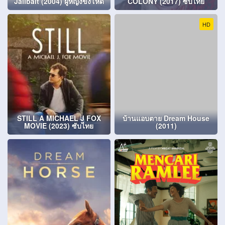
Jailbait (2004) ผู้หญิงขังโหด
COLONY (2017) ซับไทย
HD
STILL A MICHAEL J FOX
บ้านแอบตาย Dream House
MOVIE (2023) ซับไทย
(2011)