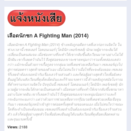
เลือดนักชก A Fighting Man (2014)
เลือดนักชก A Fighting Man (2014) ข้างหลังถูกอดีตกาลที่เลวก่อกวนจิตใจ ใน
ช่วงเวลานี้ เซลเลอร์ โอคอนเนอร์ (โดมินิก เพอร์เซลล์) นักมวยผู้ยากจะล้มได้
เปลี่ยนเป็นคนล่มจม เมื่อช่องทางที่จะทำให้เขากลับขึ้นสังเวียนมาหาอย่างไม่ได้
นึกฝัน เขาก็เลยคว้ามันไว้ ถึงคู่ต่อยของเขาจะชายหนุ่มกว่ารวมทั้งคล่องแคล่ว
กว่า แม้กระนั้นด้วยการเกื้อกูลจากกลุ่มมวยที่เคยช่วยเหลือกันมา เซลเลอร์มุ่งไป
สู่การต่อยคราวสุดท้ายของตัวเอง เมื่อไม่สนใจว่าเมื่อไรที่จะจะต้องยอม เซลเลอ
ร์ก็เลยจำต้องเจอหน้ากับเรื่องเลวร้ายส่วนตัว และก็ต่อสู้อย่างสุดหัวใจเพื่อยังคง
ยืนอยู่ได้บนสังเวียนที่ดุเด็ดเผ็ดมันและก็ร้ายแรงคราวนี้ ด้านหลังถูกสมัยโบราณ
ที่ต่ำทรามรบกวนจิตใจ ปัจจุบันนี้ เซลเลอร์ โอคอนเนอร์ (โดมินิก เพอร์เซลล์) นัก
มวยผู้ยากจะล้มได้กลายเป็นคนตกต่ำ เมื่อหนทางที่จะทำให้เขากลับขึ้นชกมาหา
อย่างไม่คาดฝัน เขาก็เลยคว้ามันไว้ ถึงคู่ต่อยของเขาจะหนุ่มน้อยกว่าและก็
กระฉับกระเฉงกว่า แต่ว่าด้วยการช่วยเหลือจากกรุ๊ปมวยที่เคยช่วยเหลือเจือจุน
กันมา เซลเลอร์มุ่งหน้าเข้าสู่การต่อยครั้งสุดท้ายของตนเอง เมื่อไม่สนใจว่าขณะ
ใดที่จะจำเป็นจะต้องยอม เซลเลอร์ก็เลยจำเป็นต้องเจอหน้ากับเรื่องเลวร้ายส่วน
ตัว แล้วก็ต่อสู้อย่างสุดหัวใจเพื่อยังคงยืนอยู่ได้บนสังเวียนที่ดุเดือดเลือดพล่าน
และรุนแรงครั้งนี้
Views:
2188