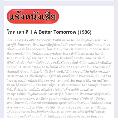
โหด เลว ดี 1 A Better Tomorrow (1986)
โหด เลว ดี 1 A Better Tomorrow (1986) สอง
เครือญาติ
ที่อยู่
กัน
คนละ
ข้าง
อา
เห่า
ผู้
พี่
เป็นพวก
มาเฟีย
ส่วน
อา
เฉีย
ผู้
น้อง
เป็น
ตำรวจ
ฮ่องกง
อา
เฉีย
โทษ
อา
เห่า
ว่า
เป็นต้นเหตุ
ทำให้
พ่อ
ต้อง
ตรอมใจ
ตาย
วันหนึ่ง
อา
เห่า
กับ
สหาย
หม่า
ถูก
ม้าง
เพื่อน
พ้อง
ร่วม
แก๊งค์
หักหลัง
เนื่องจาก
ความอิจฉาริษยา
ทำให้
อา
เห่า
บาดเจ็บหนัก
มาก
เขา
หนี
ไป
อยู่
ไต้หวัน
จวบจนกระทั่ง
เรื่อง
เงียบ
ก็เลย
กลับมา
ฮ่องกง
เพื่อ
เริ่ม
ชีวิต
ใหม่
แล้วหลังจากนั้นก็
.
พบ
ว่า
จาก
เรื่อง
ในตอนนั้น
ทำให้
สหาย
หม่า
จำเป็นต้อง
กลายเป็น
คน
ขา
พิการทุพพลภาพ
ไป
เมื่อ
ได้ยินข่าว
ว่า
อา
เห่า
กลับมา
ฮ่องกง
ม้าง
ก็
คิดแผน
กำจัด
อา
เห่า
อีกครั้ง
หนึ่ง
อีก
ด้าน
หนึ่ง
ก็
มีตำรวจ
จาก
ไต้หวัน
ก็ตาม
รอย
อา
เห่า
มายัง
ฮ่องกง
เมื่อ
เพื่อนฝูง
หม่า
รู้เรื่อง
ทั้งหมด
ก็เลย
บุก
ชิง
เอา
แม่พิมพ์
แบงค์
จาก
โรงงาน
ของ
ม้าง
เพื่อ
ล่อ
ให้
ม้าง
ตามล่า
เขา
และก็
.
เปิด
หนทาง
ให้
อา
เห่า
หนี
ไป
จาก
ฮ่องกง
ได้
แม้กระนั้น
แล้ว
พวกเขา
ก็
ถูก
แผน
ซ้อน
แผน
ของ
ม้าง
การต่อสู้
อัน
ร้ายแรง
ก็
เริ่ม
ขึ้น
โดย
โอกาสนี้
ม
มี
อา
เฉีย
ที่
เข้าใจ
ใน
ตัว
พี่
ชาย
ก็ดี
รวม
อยู่
ด้วย
สอง
ญาติพี่น้อง
ที่อยู่
กัน
คนละ
ข้าง
อา
เห่า
ผู้
พี่
เป็นพวก
มาเฟีย
ส่วน
อา
เฉีย
ผู้
น้อง
เป็น
ตำรวจ
ประเทศฮ่องกง
อา
เฉีย
โทษ
อา
เห่า
ว่า
เป็นสาเหตุ
ทำให้
บิดา
จำเป็นต้อง
ตรอมใจ
ตาย
วันหนึ่ง
อา
เห่า
กับ
เพื่อน
หม่า
ถูก
ม้าง
เพื่อนพ้อง
ร่วม
แก๊งค์
คิดคดทรยศ
ด้วยเหตุว่า
ความอิจฉาริษยา
ทำให้
อา
เห่า
บาดเจ็บอย่างรุนแรง
เขา
หนี
ไป
อยู่
ไต้หวัน
จนกระทั่ง
เรื่อง
เงียบ
ก็เลย
กลับมา
ประเทศฮ่องกง
เพื่อ
เริ่ม
ชีวิต
ใหม่
แล้ว
ก็
.
พบว่า
จาก
เรื่อง
ในเวลานั้น
ทำให้
เพื่อน
หม่า
จำเป็นจะต้อง
แปลงเป็น
คน
ขา