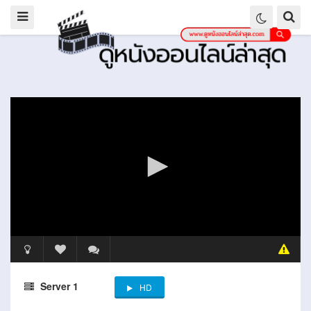
Server 1
HD