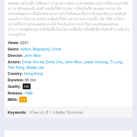
ทุพพลภาพ
ไป
เมื่อ
ได้ยินข่าว
ว่า
อา
เห่า
กลับมา
ประเทศฮ่องกง
ม้าง
ก็
คิดแผน
กำจัด
อา
เห่า
อีกรอบ
หนึ่ง
อีก
ด้าน
หนึ่ง
ก็
มีตำรวจ
จาก
ไต้หวัน
ก็ตาม
รอย
อา
เห่า
มายัง
ประเทศฮ่องกง
เมื่อ
มิตรสหาย
หม่า
เข้าใจ
ทั้งหมดทั้งปวง
ก็เลย
บุก
ชิง
เอา
แม่พิมพ์
แบงค์
จาก
โรงงาน
ของ
ม้าง
เพื่อ
ล่อ
ให้
ม้าง
ตามล่า
เขา
รวมทั้ง
.
เปิด
วิถีทาง
ให้
อา
เห่า
หนี
ไป
จาก
ประเทศฮ่องกง
ได้
ถึงแม้
แล้ว
พวกเขา
ก็
ถูก
แผน
ซ้อน
แผน
ของ
ม้าง
การต่อสู้
อัน
รุนแรง
ก็
เริ่ม
ขึ้น
โดย
โอกาสนี้
ม
มี
อา
เฉีย
ที่
รู้เรื่อง
ใน
ตัว
พี่
ชาย
ดีแล้ว
รวม
อยู่
ด้วย
Views:
2221
Genre:
Action
,
Biography
,
Crime
Director:
John Woo
Actors:
Chow Yun-fat
,
Emily Chu
,
John Woo
,
Leslie Cheung
,
Ti Lung
,
Tien Feng
,
Waise Lee
Country:
Hong Kong
Duration:
95 min
Quality:
HD
Release:
1986
IMDb:
7.6
Keywords:
โหด เลว ดี 1 A Better Tomorrow