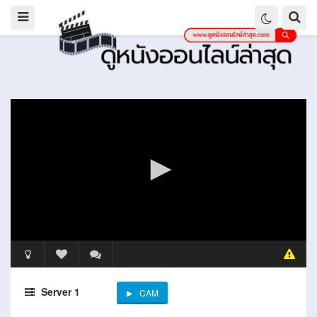
Server 1
CAM