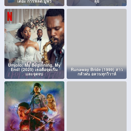
เดอะ การ์ฟิลด์ มูฟวี่
ลุย
Umjolo: My Beginning, My
End! (2025) เธอคือจุดเริ่ม
Runaway Bride (1999) สาว
และจุดจบ
กลัวฝน อลวนทุกวิวาห์