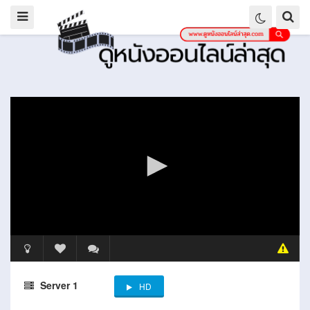
Server 1
HD