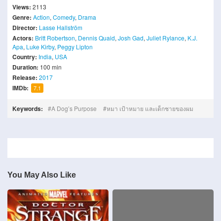
Views:
2113
Genre:
Action
,
Comedy
,
Drama
Director:
Lasse Hallström
Actors:
Britt Robertson
,
Dennis Quaid
,
Josh Gad
,
Juliet Rylance
,
K.J.
Apa
,
Luke Kirby
,
Peggy Lipton
Country:
India
,
USA
Duration:
100 min
Release:
2017
IMDb:
7.1
Keywords:
A Dog’s Purpose
หมา เป้าหมาย และเด็กชายของผม
You May Also Like