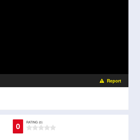
Report
RATING (0)
0