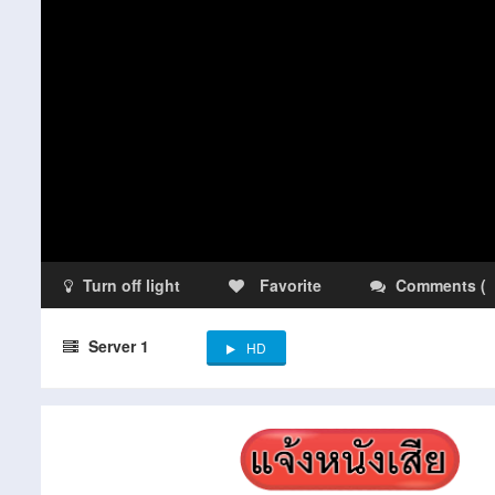
Turn off light
Favorite
Comments
(
Server 1
HD