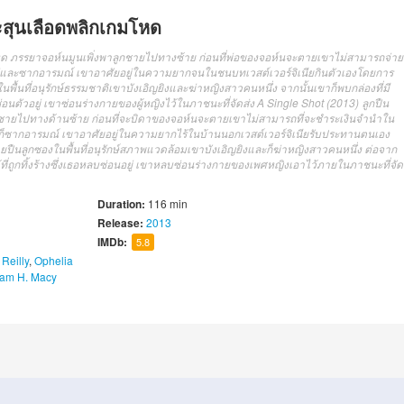
ะสุนเลือดพลิกเกมโหด
หด ภรรยาจอห์นมูนเพิ่งพาลูกชายไปทางซ้าย ก่อนที่พ่อของจอห์นจะตายเขาไม่สามารถจ่าย
หู่และซากอารมณ์ เขาอาศัยอยู่ในความยากจนในชนบทเวสต์เวอร์จิเนียกินตัวเองโดยการ
ื้นที่อนุรักษ์ธรรมชาติเขาบังเอิญยิงและฆ่าหญิงสาวคนหนึ่ง จากนั้นเขาก็พบกล่องที่มี
นซ่อนตัวอยู่ เขาซ่อนร่างกายของผู้หญิงไว้ในภาชนะที่จัดส่ง A Single Shot (2013) ลูกปืน
ลูกชายไปทางด้านซ้าย ก่อนที่จะบิดาของจอห์นจะตายเขาไม่สามารถที่จะชำระเงินจำนำใน
้วก็ซากอารมณ์ เขาอาศัยอยู่ในความยากไร้ในบ้านนอกเวสต์เวอร์จิเนียรับประทานตนเอง
ปืนลูกซองในพื้นที่อนุรักษ์สภาพแวดล้อมเขาบังเอิญยิงและก็ฆ่าหญิงสาวคนหนึ่ง ต่อจาก
ู้ที่ถูกทิ้งร้างซึ่งเธอหลบซ่อนอยู่ เขาหลบซ่อนร่างกายของเพศหญิงเอาไว้ภายในภาชนะที่จัด
Duration:
116 min
Release:
2013
IMDb:
5.8
 Reilly
,
Ophelia
iam H. Macy