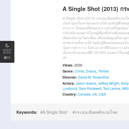
A Single Shot (2013) กร
A Single Shot (2013) กระสุนเลือดพลิกเกมโ
เงินจำนองในฟาร์มและขายได้ จอห์นรู้สึกหด
ล่ากวาง ในขณะที่ลักลอบกวางด้วยปืนลูกซองในพ
100,000 ดอลลาร์ในรถตู้ที่ถูกทิ้งร้างซึ่งหล่อ
เลือดกลับเกมโหดเหี้ยม เมียจอห์นมูนพึ่งพา
ฟาร์มรวมทั้งขายได้ จอห์นรู้สึกหม่นหมองแล
โดยการล่ากวาง ในช่วงเวลาที่ลักลอบกวางด้วย
NIGHT
นั้นเขาก็เจอกล่องที่มี 100,000 ดอลลาร์ในรถต
MODE
ส่ง
Views:
2026
Genre:
Crime
,
Drama
,
Thriller
Director:
David M. Rosenthal
Actors:
Jason Isaacs
,
Jeffrey Wright
,
Kelly
Lovibond
,
Sam Rockwell
,
Ted Levine
,
Will
Country:
Canada
,
UK
,
USA
Keywords:
A Single Shot
กระสุนเลือดพลิกเกมโหด