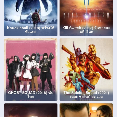
Knuckleball (2018) ขว้างให้
Kill Switch (2017) วันหายนะ
หัวแบะ
พลิกโลก
GHOST SQUAD (2018) ซับ
The Suicide Squad (2021)
ไทย
เดอะ ซุยไซด์ สควอด