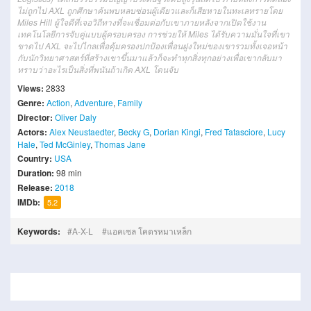
ไม่ถูกไป AXL ถูกศึกษาค้นพบหลบซ่อนผู้เดียวและก็เสียหายในทะเลทรายโดย
Miles Hill ผู้ใจดีที่เจอวิถีทางที่จะเชื่อมต่อกับเขาภายหลังจากเปิดใช้งาน
เทคโนโลยีการจับคู่แบบผู้ครอบครอง การช่วยให้ Miles ได้รับความมั่นใจที่เขา
ขาดไป AXL จะไปไกลเพื่อคุ้มครองปกป้องเพื่อนฝูงใหม่ของเขารวมทั้งเจอหน้า
กับนักวิทยาศาสตร์ที่สร้างเขาขึ้นมาแล้วก็จะทำทุกสิ่งทุกอย่างเพื่อเขากลับมา
ทราบว่าอะไรเป็นสิ่งที่พนันถ้าเกิด AXL โดนจับ
Views:
2833
Genre:
Action
,
Adventure
,
Family
Director:
Oliver Daly
Actors:
Alex Neustaedter
,
Becky G
,
Dorian Kingi
,
Fred Tatasciore
,
Lucy
Hale
,
Ted McGinley
,
Thomas Jane
Country:
USA
Duration:
98 min
Release:
2018
IMDb:
5.2
Keywords:
A-X-L
แอคเซล โคตรหมาเหล็ก