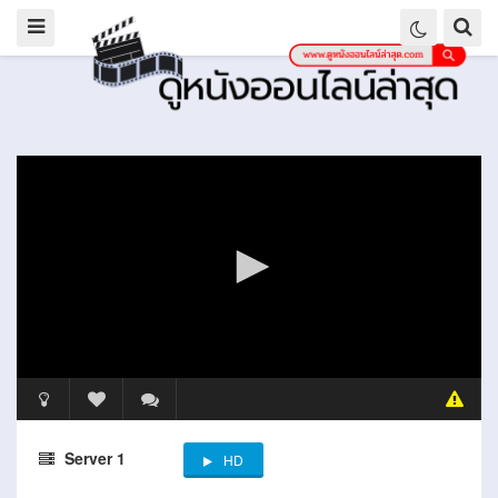
Server 1
HD