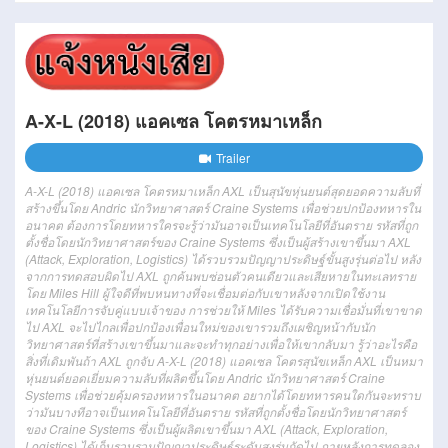
A-X-L (2018) แอคเซล โคตรหมาเหล็ก
Trailer
A-X-L (2018) แอคเซล โคตรหมาเหล็ก AXL เป็นสุนัขหุ่นยนต์สุดยอดความลับที่
สร้างขึ้นโดย Andric นักวิทยาศาสตร์ Craine Systems เพื่อช่วยปกป้องทหารใน
อนาคต ต้องการโดยทหารใครจะรู้ว่ามันอาจเป็นเทคโนโลยีที่อันตราย รหัสที่ถูก
ตั้งชื่อโดยนักวิทยาศาสตร์ของ Craine Systems ซึ่งเป็นผู้สร้างเขาขึ้นมา AXL
(Attack, Exploration, Logistics) ได้รวบรวมปัญญาประดิษฐ์ขั้นสูงรุ่นต่อไป หลัง
จากการทดสอบผิดไป AXL ถูกค้นพบซ่อนตัวคนเดียวและเสียหายในทะเลทราย
โดย Miles Hill ผู้ใจดีที่พบหนทางที่จะเชื่อมต่อกับเขาหลังจากเปิดใช้งาน
เทคโนโลยีการจับคู่แบบเจ้าของ การช่วยให้ Miles ได้รับความเชื่อมั่นที่เขาขาด
ไป AXL จะไปไกลเพื่อปกป้องเพื่อนใหม่ของเขารวมถึงเผชิญหน้ากับนัก
วิทยาศาสตร์ที่สร้างเขาขึ้นมาและจะทำทุกอย่างเพื่อให้เขากลับมา รู้ว่าอะไรคือ
สิ่งที่เดิมพันถ้า AXL ถูกจับ A-X-L (2018) แอคเซล โคตรสุนัขเหล็ก AXL เป็นหมา
หุ่นยนต์ยอดเยี่ยมความลับที่ผลิตขึ้นโดย Andric นักวิทยาศาสตร์ Craine
Systems เพื่อช่วยคุ้มครองทหารในอนาคต อยากได้โดยทหารคนใดกันจะทราบ
ว่ามันบางทีอาจเป็นเทคโนโลยีที่อันตราย รหัสที่ถูกตั้งชื่อโดยนักวิทยาศาสตร์
ของ Craine Systems ซึ่งเป็นผู้ผลิตเขาขึ้นมา AXL (Attack, Exploration,
Logistics) ได้เก็บรวบรวมปัญญาประดิษฐ์ระดับสูงรุ่นถัดไป ภายหลังการทดลอง