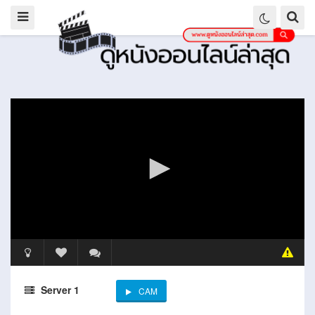
Server 1
CAM