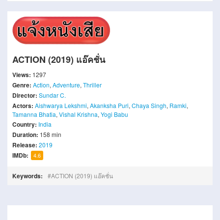
ACTION (2019) แอ๊คชั่น
Views:
1297
Genre:
Action
,
Adventure
,
Thriller
Director:
Sundar C.
Actors:
Aishwarya Lekshmi
,
Akanksha Puri
,
Chaya Singh
,
Ramki
,
Tamanna Bhatia
,
Vishal Krishna
,
Yogi Babu
Country:
India
Duration:
158 min
Release:
2019
IMDb:
4.6
Keywords:
ACTION (2019) แอ๊คชั่น