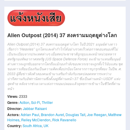
Alien Outpost (2014) 37 สงครามมฤตยูต่างโลก
Alien Outpost (2014) 37 สงครามมฤตยูต่างโลก ในปี 2021 มนุษย์ต่างดาว
เรียกว่า “Heavies” บุกโลกและทำกำไรได้อย่างรวดเร็วต่อการตอบสนองที่ไม่
เป็นระเบียบจากประเทศต่างๆ เมื่อสหประชาชาติถูกยุบและหน้าหน่วยทหาร
สหรัฐกองทัพอากาศสหรัฐ (US Space Defence Force) จะเข้ามาแทนที่มนุษย์
ต่างดาวจะถูกขับออกจากโลกถึงแม้กองกำลังของพวกเขาจะถูกทิ้งไว้นับแสน ชุด
ของดาวเทียมป้องกันเป็นความคิดเพื่อปกป้องโลกจากการบุกรุกที่สอง ในปีพ. ศ.
2033 ผู้สื่อข่าวฝังตัวสองคนเข้ามาเสริมกำลังกับเขตปลอดทหารระหว่าง
ปากีสถานกับอัฟกานิสถานซึ่งตั้งอยู่ที่ด่านหน้า 37 ซึ่งเป็นด่านหน้า USDF แห่ง
สุดท้าย หลังจากช่วงเวลาแห่งการจอมปลอมแล้วยุทธการเข้ามาในชีวิตที่ด่าน
หน้า
Views:
2333
Genre:
Action
,
Sci-Fi
,
Thriller
Director:
Jabbar Raisani
Actors:
Adrian Paul
,
Brandon Auret
,
Douglas Tait
,
Joe Reegan
,
Matthew
Holmes
,
Reiley McClendon
,
Rick Ravanello
Country:
South Africa
,
UK