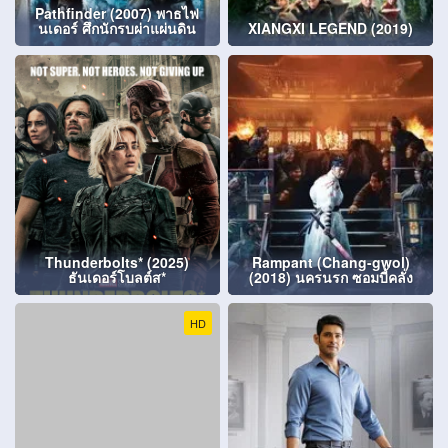
Pathfinder (2007) พาธไฟ
นเดอร์ ศึกนักรบผ่าแผ่นดิน
XIANGXI LEGEND (2019)
Thunderbolts* (2025)
Rampant (Chang-gwol)
ธันเดอร์โบลต์ส*
(2018) นครนรก ซอมบี้คลั่ง
HD