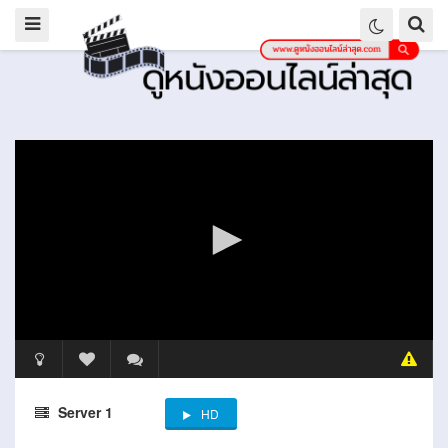
Server 1
HD