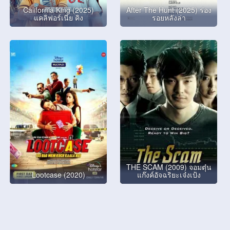
California King (2025)
After The Hunt (2025) ร่อง
แคลิฟอร์เนีย คิง
รอยหลังล่า
THE SCAM (2009) จอมตุ๋น
Lootcase (2020)
แก๊งค์อัจฉริยะเจ๋งเป้ง