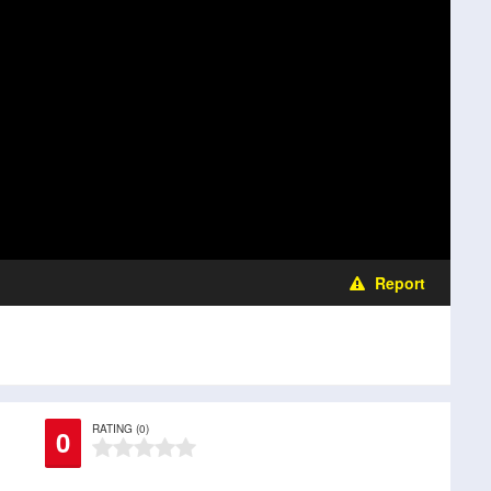
Report
RATING (0)
0