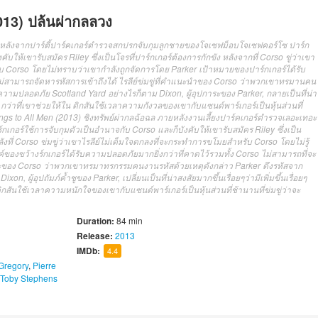
013) ปล้นผ่ากลลวง
ง หลังจากปาร์ตี้ปาร์คเกอร์ตำรวจสกปรกจับกุมลูกชายของโจเซฟม็อบโจเซฟคอร์โซ ปาร์ก
บให้เขารับสมัคร Riley ซึ่งเป็นโจรที่ปาร์กเกอร์ต้องการกักขัง หลังจากที่ Corso ขู่ว่าเขา
รับ Corso โดยไม่ทราบว่าเขากำลังถูกจัดการโดย Parker เป้าหมายของปาร์กเกอร์ได้รับ
่สามารถจัดหารหัสการเข้าถึงได้ ไรลีย์ข่มขู่ที่คำแนะนำของ Corso ว่าพวกเขาทรมานคน
ความปลอดภัย Scotland Yard อย่างไรก็ตาม Dixon, ผู้อุปการะของ Parker, กลายเป็นที่น่า
 กว่าที่เขาช่วยให้ใน ดิกสันใช้เวลาความกังวลของเขากับแซนด์พาร์เกอร์เป็นหุ้นส่วนที่
Things to All Men (2013) ชิงทรัพย์ผ่ากลฉ้อฉล ภายหลังงานเลี้ยงปาร์คเกอร์ตำรวจเลอะเทอะ
กอร์ใช้การจับกุมตัวเป็นอำนาจกับ Corso และก็บังคับให้เขารับสมัคร Riley ซึ่งเป็น
งที่ Corso ข่มขู่ว่าเขาไรลีย์ไม่เต็มใจตกลงที่จะกระทำการขโมยสำหรับ Corso โดยไม่รู้
์ของขว้างร์กเกอร์ได้รับความปลอดภัยมากยิ่งกว่าที่คาดไว้รวมทั้ง Corso ไม่สามารถที่จะ
อแนะของ Corso ว่าพวกเขาทรมาทรกรรมคนงานรหัสด้วยเหตุดังกล่าว Parker ดึงรหัสจาก
 ผู้อุปถัมภ์ค้ำชูของ Parker, เปลี่ยนเป็นที่น่าสงสัยมากขึ้นเรื่อยๆว่ามีเพิ่มขึ้นเรื่อยๆ
ิกสันใช้เวลาความหนักใจของเขากับแซนด์พาร์เกอร์เป็นหุ้นส่วนที่ช้านานที่ข่มขู่ว่าจะ
Duration:
84 min
Release:
2013
IMDb:
4.4
Gregory
,
Pierre
Toby Stephens