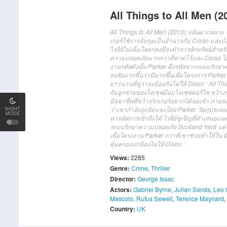
All Things to All Men (2
All Things to All Men (2013) ปล้นผ่ากลลว
เกอร์ใช้การจับกุมเป็นอำนาจกับ Corso และบังคั
ไรลีย์ไม่เต็มใจตกลงที่จะทำการลักทรัพย์สำห
ความปลอดภัยมากกว่าที่คาดไว้และ Corso ไม
งานรหัสดังนั้น Parker ดึงรหัสจากระบบรักษา
สงสัยมากขึ้นว่ามีมากขึ้นเพื่อโครงการ Parker
ยาวนานที่ขู่ว่าจะป้องกันไม่ให้ Dixon ‘ All 
จับลูกชายของโจเซฟม็อบโจเซฟคอร์โซ ขว้างร์กเ
มิจฉาชีพที่ขว้างร์กเกอร์อยากได้จองจำ ภายหลั
ว่าเขากำลังถูกจัดแจงโดย Parker วัตถุประสงค
NIGHT
MODE
หารหัสการเข้าถึงได้ ไรลีย์ขู่เข็ญที่คำเสน
ระบบรักษาความปลอดภัย Scotland Yard แต่ Dixon,
เพื่อโครงงาน Parker กว่าที่เขาช่วยทำให้ใน ด
คุ้มครองปกป้องไม่ให้ Dixon ‘
Views:
2285
Genre:
Crime
,
Thriller
Director:
George Isaac
Actors:
Gabriel Byrne
,
Julian Sands
,
Leo 
Mascolo
,
Rufus Sewell
,
Terence Maynard
,
Country:
UK