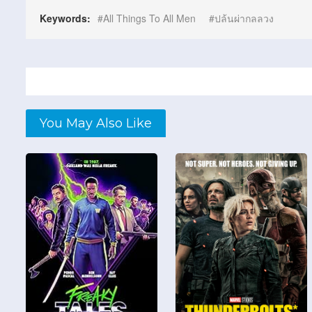
Keywords:
All Things To All Men
ปล้นผ่ากลลวง
You May Also Like