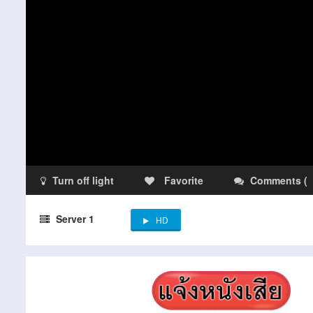
Turn off light
Favorite
Comments
(
Server 1
HD