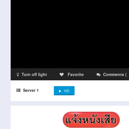
Turn off light
Favorite
Comments
(
Server 1
HD