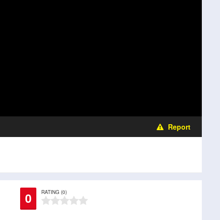
Report
RATING (0)
0