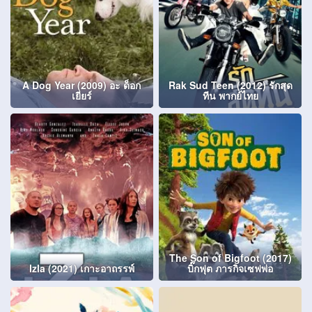
A Dog Year (2009) อะ ด็อก
Rak Sud Teen (2012) รักสุด
เยียร์
ทีน พากย์ไทย
The Son of Bigfoot (2017)
Izla (2021) เกาะอาถรรพ์
บิ๊กฟุต ภารกิจเซฟพ่อ