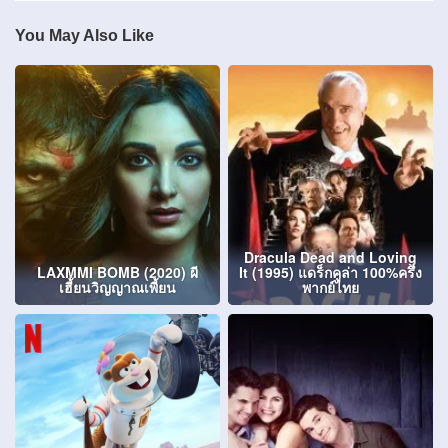
You May Also Like
Dracula Dead and Loving
LAXMMI BOMB (2020) ผี
It (1995) แดร็กคูล่า 100%ครึ่ง
เฮี้ยนวิญญาณเพี้ยน
พากย์ไทย