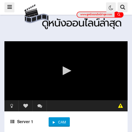
Server 1
CAM