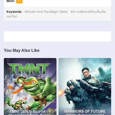
IMDb:
6.4
Keywords:
Ancien And The Magic Tablet
สาวมหัศจรรย์กับแท็บเล็ต
แยกโลก
You May Also Like
TMNT (2007) นินจาเต่า 4
WARRIORS OF FUTURE