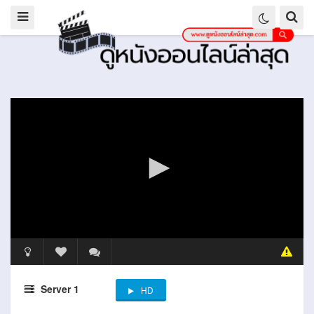
Server 1
HD