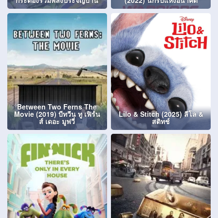
กระดองรวมพลังประจัญบาน
(2022) นักรบแห่งอนาคต
Between Two Ferns The
Movie (2019) บีทวีน ทู เฟิร์น
Lilo & Stitch (2025) ลีโล &
ส์ เดอะ มูฟวี่
สติทช์