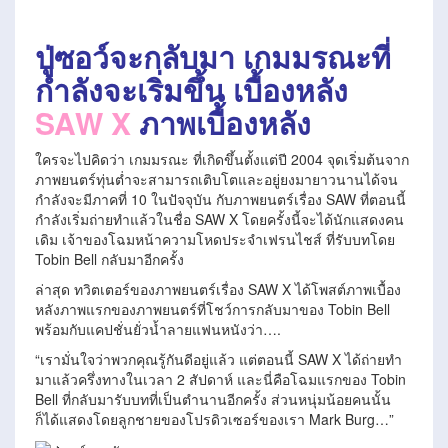
ปู่ซอว์จะกลับมา เกมมรณะที่
กำลังจะเริ่มขึ้น เบื้องหลัง
SAW X
ภาพเบื้องหลัง
ใครจะไปคิดว่า เกมมรณะ ที่เกิดขึ้นตั้งแต่ปี 2004 จุดเริ่มต้นจาก
ภาพยนตร์ทุ่นต่ำจะสามารถเติบโตและอยู่ยงมายาวนานได้จน
กำลังจะมีภาคที่ 10 ในปัจจุบัน กับภาพยนตร์เรื่อง SAW ที่ตอนนี้
กำลังเริ่มถ่ายทำแล้วในชื่อ SAW X โดยครั้งนี้จะได้นักแสดงคน
เดิม เจ้าของโฉมหน้าความโหดประจำเฟรนไชส์ ที่รับบทโดย
Tobin Bell กลับมาอีกครั้ง
ล่าสุด ทวิตเตอร์ของภาพยนตร์เรื่อง SAW X ได้โพสต์ภาพเบื้อง
หลังภาพแรกของภาพยนตร์ที่โชว์การกลับมาของ Tobin Bell
พร้อมกับแคปชั่นยั่วน้ำลายแฟนหนังว่า….
“เรามั่นใจว่าพวกคุณรู้กันดีอยู่แล้ว แต่ตอนนี้ SAW X ได้ถ่ายทำ
มาแล้วครึ่งทางในเวลา 2 สัปดาห์ และนี่คือโฉมแรกของ Tobin
Bell ที่กลับมารับบทที่เป็นตำนานอีกครั้ง ส่วนหนุ่มน้อยคนนั้น
ก็ได้แสดงโดยลูกชายของโปรดิวเซอร์ของเรา Mark Burg…”