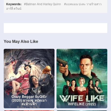
Keywords:
Batman And Harley Quinn
แบทแมน ปะทะ วายร้ายสาว
ฮาร์ลี่ ควินน์
You May Also Like
Crazy Beggar SuQiEr
(2020) ยาจกซู หมัดเมา
สะท้านฟ้า
WIFELIKE (2022)