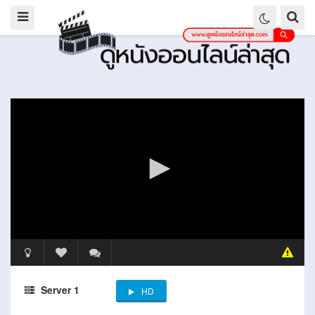
Server 1
HD