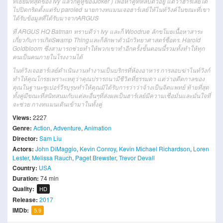
ที่เยี่ยมที่สุดของ Ivy แล้วก็คู่หูของJoker ) เพื่อหาคู่ที่หลบตัวอยู่ แต่ว่าฮาร์เลย์ได้
ไปปิดกริดตั้งแต่รับ paroled นายกางทแมนเจอฮาร์เลย์ให้ไนท์วิงค์ในขณะที่เขา
ได้รับข้อมูลที่ได้รับมาจากARGUS
ที่ ARGUS HQ Batman ทราบดีว่า Ivy และก็ Woodrue ลักขโมยเนื้อหาสาระ
เกี่ยวกับการเกิดSwamp Thingและก็ลักพาตัวนักวิทยาศาสตร์ชื่อดร. Harold
Goldbloom ซึ่งสามารถช่วยทำให้พวกเขาทำอีกครั้งขั้นตอนนี้รวมทั้งทำให้ทุก
คนเป็นคนภายในโรงงานได้
ไนท์วิงเจอฮาร์เลย์ดำเนินงานทำงานเป็นบริกรที่ห้องอาหาร การลอบฆ่าไนท์วิงก์
ทำให้คุณโกรธเพราะเหตุว่าคุณปรารถนามีชีวิตที่ธรรมดา แต่ว่าอดีตกาลของ
คุณในฐานะซูเปอร์วีรบุรุษทำให้คุณมิได้รับการว่าว่าจ้างเป็นจิตแพทย์ ท้ายที่สุด
ทั้งคู่มีขณะที่สนิทสนมกับแต่ละอื่นๆที่ส่งผลเป็นฮาร์เลย์มีความเชื่อมั่นและมั่นใจที่
จะช่วย กางทแมนเดินเข้ามาในทั้งคู่
Views:
2227
Genre:
Action
,
Adventure
,
Animation
Director:
Sam Liu
Actors:
John DiMaggio
,
Kevin Conroy
,
Kevin Michael Richardson
,
Loren
Lester
,
Melissa Rauch
,
Paget Brewster
,
Trevor Devall
Country:
USA
Duration:
74 min
Quality:
HD
Release:
2017
IMDb:
5.9