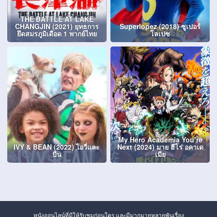
THE BATTLE AT LAKE
CHANGJIN (2021) ยุทธการ
Superlopez (2018) ซูเปอร์
ยึดสมรภูมิเดือด 1 พากย์ไทย
โลเปซ
My Hero Academia You’re
IVY & BEAN (2022) ไอวี่และ
Next (2024) มาย ฮีโร่ อคาเด
บีน
เมีย
หนังออนไลน์ที่มีให้รับชมก่อนใคร และมีมากมายหลายพันเรื่อง