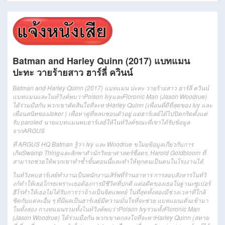
Batman and Harley Quinn (2017) แบทแมน
ปะทะ วายร้ายสาว ฮาร์ลี่ ควินน์
Batman and Harley Quinn (2017) แบทแมน ปะทะ วายร้ายสาว ฮาร์ลี่ ควินน์
แบทแมนและไนท์วิงค์พบว่าPoison IvyและFloronic Man (Jason Woodrue)
ได้ร่วมมือกัน พวกเขาตัดสินใจที่จะหาHarley Quinn (เพื่อนที่ดีที่สุดของ Ivy และ
เพื่อนสนิทของJoker ) เพื่อหาคู่ที่หลบซ่อนตัวอยู่ แต่ฮาร์เลย์ได้ไปปิดกริดตั้งแต่
รับ paroled นายแบทแมนพบฮาร์เลย์ให้ไนท์วิงค์ขณะที่เขาได้รับข้อมูล
จากARGUS
ที่ ARGUS HQ Batman รู้ว่า Ivy และ Woodrue ขโมยข้อมูลเกี่ยวกับการ
เกิดSwamp Thingและลักพาตัวนักวิทยาศาสตร์ชื่อดร. Harold Goldbloom ที่
สามารถช่วยให้พวกเขาทำซ้ำขั้นตอนนี้และทำให้ทุกคนเป็นคนในโรงงานได้
ไนท์วิงพบฮาร์เลย์ทำงานเป็นพนักงานเสิร์ฟที่ร้านอาหาร การลอบสังหารไนท์วิ
งก์ทำให้เธอโกรธเพราะเธอต้องการมีชีวิตที่ปกติ แต่อดีตของเธอในฐานะซูเปอร์
ฮีโร่ทำให้เธอไม่ได้รับการว่าจ้างเป็นจิตแพทย์ ในที่สุดทั้งสองมีช่วงเวลาที่ใกล้
ชิดกับแต่ละอื่น ๆ ที่มีผลเป็นฮาร์เลย์มีความมั่นใจที่จะช่วย แบทแมนเดินเข้ามา
ในทั้งสอง กางทแมนรวมทั้งไนท์วิงค์พบว่าPoison Ivyรวมทั้งFloronic Man
(Jason Woodrue) ได้ร่วมมือกัน พวกเขาตกลงใจที่จะหาHarley Quinn (สหาย