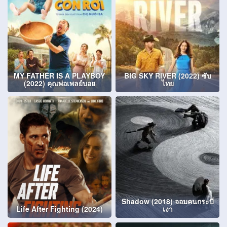
MY FATHER IS A PLAYBOY
BIG SKY RIVER (2022) ซับ
(2022) คุณพ่อเพลย์บอย
ไทย
Shadow (2018) จอมคนกระบี่
Life After Fighting (2024)
เงา