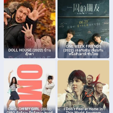
ONE WEEK FRIENDS
DOLL HOUSE (2022) บ้าน
(2022) เธอกับฉัน เพื่อนกัน
ตุ๊กตา
หนึ่งสัปดาห์ ซับไทย
OMG! OH MY GIRL (2022)
I Don’t Feel at Home in
OMG รักจังวะ ผิดจังหวะ พากย์
This World Anymore