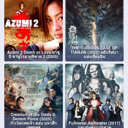
THE CURIOUS CASE OF
Azumi 2 Death or Love อาซู
TIANJIN (2022) คดีปริศนา
มิ ซามูไรสวยพิฆาต 2 (2005)
แห่งเทียนจิน
Creation of the Gods II:
Demon Force (2025) :
กําเนิดเทพเจ้า ตอน มหาศึก
Fullmetal Alchemist (2017)
เทพยุทธ
แขนกลคนแปรธาตุ