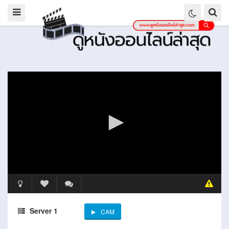
Server 1
CAM