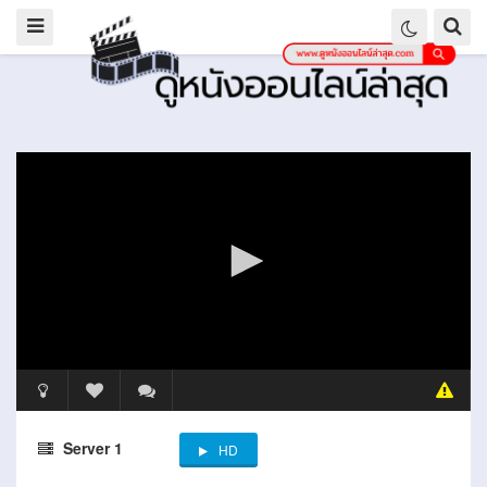
Server 1
HD