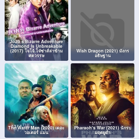
JoJo s Bizarre Adventure
Diamond Is Unbreakable
(2017) โจโจ้ โจ๋ซ่าส์ล่าข้าม
Wish Dragon (2021) มังกร
ศตวรรษ
อธิษฐาน
The Water Man (2020) เดอะ
Pharaoh’s War (2021) นักรบ
วอเตอร์ แมน
มฤตยูดำ