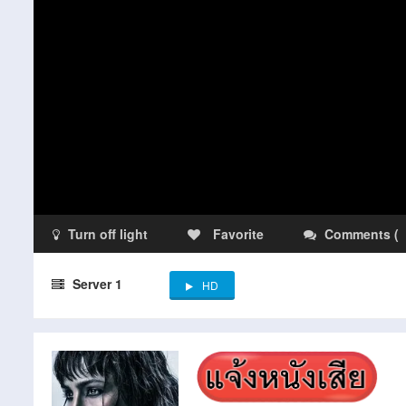
Turn off light
Favorite
Comments
(
Server 1
HD