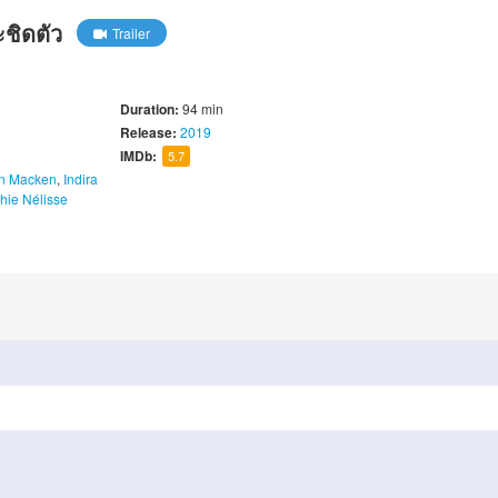
ชิดตัว
Trailer
Duration:
94 min
Release:
2019
IMDb:
5.7
n Macken
,
Indira
hie Nélisse