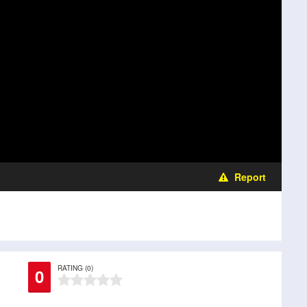
Report
RATING (0)
0