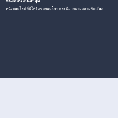
หนังออนไลน์ล่าสุด
หนังออนไลน์ที่มีให้รับชมก่อนใคร และมีมากมายหลายพันเรื่อง
งใหม่
หนังออนไลน์
ดูหนังออนไลน์
ดูหนังออนไลน์ ฟรี
ดู