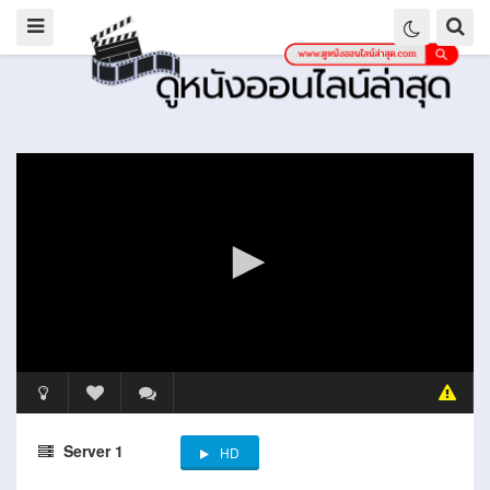
Server 1
HD