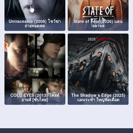
Untraceable (2008) โชว์ฆ่า
State of Fear (2026) แดน
ถ่ายทอดสด
จลาจล
COLD EYES (2013) โคลด์
The Shadow s Edge (2025)
อายส์ [ซับไทย]
แผนระห่ำ ใหญ่ฟัดเดือด