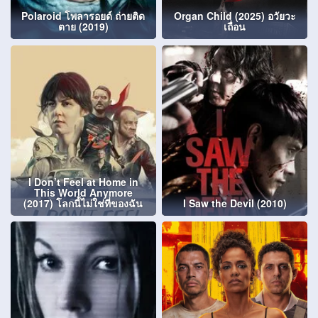
Polaroid โพลารอยด์ ถ่ายติด
Organ Child (2025) อวัยวะ
ตาย (2019)
เถื่อน
I Don’t Feel at Home in
This World Anymore
(2017) โลกนี้ไม่ใช่ที่ของฉัน
I Saw the Devil (2010)