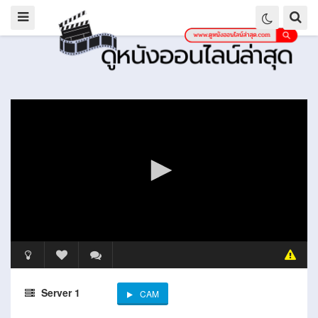
Server 1
CAM