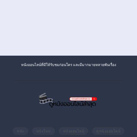
หนังออนไลน์ที่มีให้รับชมก่อนใคร และมีมากมายหลายพันเรื่อง
หนัง
หนังใหม่
หนังออนไลน์
ดูหนังออนไลน์