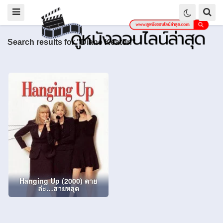
Search results for "Diane Keaton"
Hanging Up (2000) ตาย
ล่ะ…สายหลุด