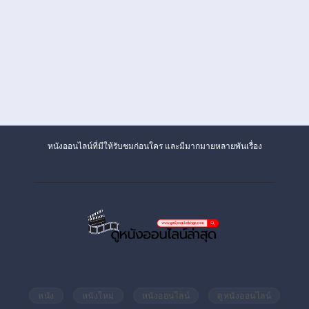
หนังออนไลน์ที่มีให้รับชมก่อนใคร และมีมากมายหลายพันเรื่อง
หนัง
หนังใหม่
หนังออนไลน์
ดูหนังออนไลน์