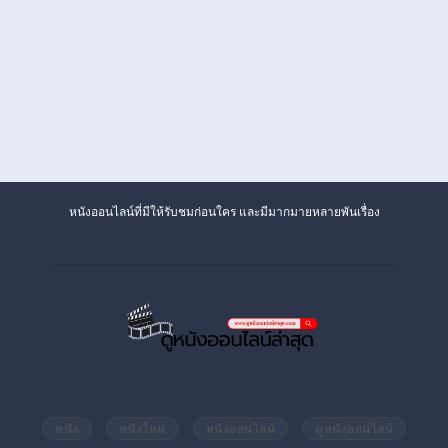
หนังออนไลน์ที่มีให้รับชมก่อนใคร และมีมากมายหลายพันเรื่อง
หนัง
หนังใหม่
หนังออนไลน์
ดูหนังออนไลน์