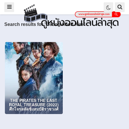
Search results for "Jeong-hoon Kim"
THE PIRATES THE LAST
ROYAL TREASURE (2022)
ศึกโจรสลัดชิงสมบัติราชวงศ์