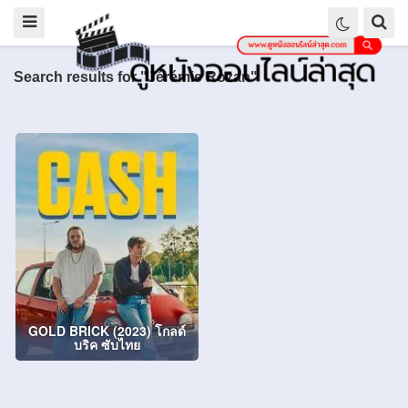
Search results for "Jérémie Rozan"
GOLD BRICK (2023) โกลด์
บริค ซับไทย