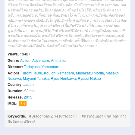
ชีวิต
เหลือ
รอด
ก็
กาลัง
เตรียมพร้อม
เพื่อ
เคลื่อน
ใกล้
โลก
รวมทั้ง
สืบหา
ดราก้อน
บอล
มา
ช่วยชีวิต
นาย
ซอ
ร์เบ
เป็น
ลูกน้อง
ของฟรี
เซอร์
เมื่อไร้
ซึ่ง
ฟรี
เซอร์
แล้ว
ความ
แข็งแกร่ง
ของตัวเอง
ก็
ลดน้อย
ก็เลย
ชักนา
ให้
ทะ
โงะ
มะ
มาร่วม
มือ
กัน
เพื่อ
ฟรี
เซอร์
กลับมา
สร้าง
กอง
กาลั
งอัน
ยิ่งใหญ่
ขึ้น
อีก
ครั้ง
ท้ายที่สุด
ความจำนง
อัน
เลวร้าย
ที่สุด
ที่
จักรวาล
ก็
บรรลุวัตถุประสงค์
ฟรี
เซอร์
ฟื้นคืนชีวิต
แล้วก็
คิดแผน
ทวงแค้น
ยก
คู
แล้วก็
พวก
…
พอ
หวน
สู่
ชีวิต
อีกที
ฟรี
เซอร์
ก็ได้
ทราบดีว่า
ยก
คู
มีพลัง
แกร่ง
มากยิ่ง
กว่าเดิม
ตนเอง
จะ
นิ่งดูดาย
มิได้
ฟรี
เซอร์
เปิดเผย
ข้อเท็จจริง
ว่า
พลัง
ของตนเอง
มี
ติด
ตัว
มา
แต่ว่า
กำเนิด
ไม่เคย
ผ่าน
การฝึกหัด
ครั้งนี้
ก็เลย
จา
เป็น
จำต้อง
เสริมสร้าง
รวมทั้ง
ฝึกหัด
พลัง
ให้
กล้าแข็ง
เพิ่มขึ้น
เพื่อ
บุก
โลก
ใน
กาล
ถัดมา
Views:
13487
Genre:
Action
,
Adventure
,
Animation
Director:
Tadayoshi Yamamuro
Actors:
Hiromi Tsuru
,
Kouichi Yamadera
,
Masakazu Morita
,
Masako
Nozawa
,
Mayumi Tanaka
,
Ryou Horikawa
,
Ryusei Nakao
Country:
Japan
Duration:
93 min
Release:
2015
IMDb:
7.4
Keywords:
Dragonball Z Resurrection F
ดราก้อนบอล แซด ตอน การ
คืนชีพของฟรีเซอร์