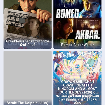
Good News (2025) พลิกน่าน
ฟ้าผ่าวิกฤติ
Romeo Akbar Walter
CRAYON SHIN-CHAN
CRASH! GRAFFITI
KINGDOM AND ALMOST
FOUR HEROES (2020) ชิน
จัง เดอะมูฟวี่ ตอน ผจญภัยแดน
วาดเขียนกับ ว่าที่ 4 ฮีโร่สุด
Bernie The Dolphin (2019)
เพี้ยน