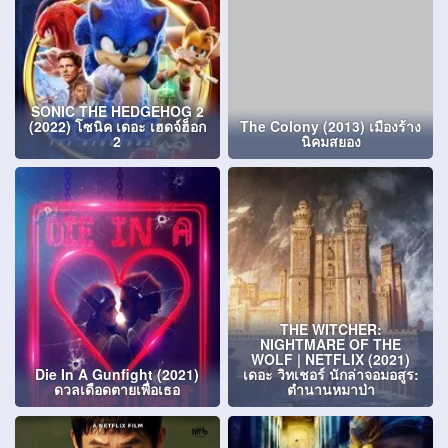
SONIC THE HEDGEHOG 2
(2022) โซนิค เดอะ เฮดจ์ฮ็อก
The Colony (2013) เมืองร้าง
2
นิคมสยอง
THE WITCHER:
NIGHTMARE OF THE
WOLF | NETFLIX (2021)
Die In A Gunfight (2021)
เดอะ วิทเชอร์ นักล่าจอมอสูร:
ดวลเดือดตายเพื่อเธอ
ตำนานหมาป่า