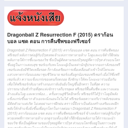
Dragonball Z Resurrection F (2015) ดราก้อน
บอล แซด ตอน การคืนชีพของฟรีเซอร์
Dragonball Z Resurrection F (2015) ดราก้อนบอล แซด ตอน การคืนชีพของ
ฟรีเซอร์ หลังการต่อสู้กับบีรุสเทพเจ้าแห่งการทาลายล้าง โงคูและเบจิต้าก็ฝึกฝน
พลังภายใต้การชี้แนะของวิซ ซึ่งเป็นผู้ติดตามของบีรุสอยู่ที่ดาวบีรุส ส่วนบนโลก
ซึ่งอยู่ในภาวะสงบสุข ซอร์เบกับทะโงะมะผู้เป็นเหล่านักสู้ประจากองกาลังของฟรี
เซอร์และยังมีชีวิตเหลือรอด ก็กาลังเตรียมการเพื่อเคลื่อนตัวเข้าใกล้โลกและ
แสวงหาดราก้อนบอลมาชุบชีวิตนาย ซอร์เบคือลูกน้องของฟรีเซอร์ เมื่อไร้ซึ่งฟรี
เซอร์แล้ว ความแข็งแกร่งของตนก็ถดถอย จึงชักนาให้ทะโงะมะมาร่วมมือกัน
เพื่อให้ฟรีเซอร์กลับมาสร้างกองกาลังอันยิ่งใหญ่ขึ้นอีกครา ในที่สุด ความ
ปรารถนาอันชั่วร้ายที่สุดแห่งจักรวาลก็บรรลุผล ฟรีเซอร์ฟื้นคืนชีพ และวางแผน
ล้างแค้นโงคู และพวกพ้อง… ครั้นหวนสู่ชีวิตอีกครั้ง ฟรีเซอร์ก็ได้รู้ว่าโงคูมีพลัง
แข็งแกร่งขึ้นมาก ตัวเองจะนิ่งนอนใจไม่ได้ ฟรีเซอร์เผยความจริงว่าพลังของตน
มีติดตัวมาแต่เกิด ไม่เคยผ่านการฝึกฝน คราวนี้จึงจาเป็นต้องสร้างเสริมและฝึก
พลังให้กล้าแข็งยิ่งขึ้นเพื่อบุกโลกในกาลต่อมา
Dragonball Z Resurrection F
(2015)
ดราก้อน
บอล
แซด
ตอน
การคืน
ชีพ
ของฟรี
เซอร์
ข้างหลัง
การต่อสู้
กับ
บี
รุส
ทวยเทพ
ที่
การ
ทา
ลาย
ล้าง
ยก
คู
รวมทั้ง
เบ
จิต้า
ก็
ฝึกซ้อม
พลัง
ภายใต้
การแนะนำ
ของ
วิซ
ซึ่ง
เป็น
ผู้ติดตาม
ของ
บี
รุ
สอยู่
ที่
ดาว
บี
รุส
ส่วน
บน
โลก
ซึ่ง
อยู่
ใน
สภาวะ
สุข
สงบ
ซอ
ร์เบกั
บทะ
โงะ
มะ
ผู้
เป็น
เหล่า
นักสู้
ประ
จาก
อ
งกา
ลัง
ของฟรี
เซอร์
และก็
ยัง
มี