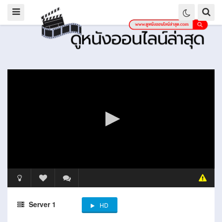
Server 1
HD