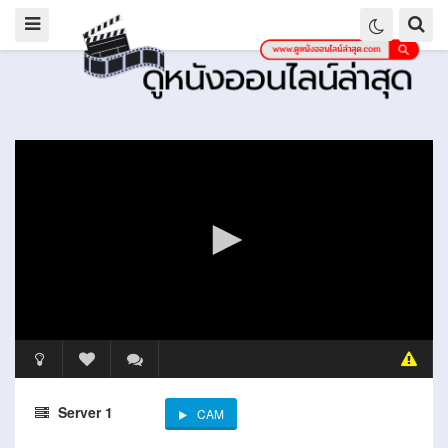
Server 1
CAM