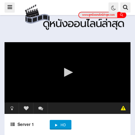
Server 1
HD