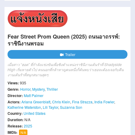
Fear Street Prom Queen (2025) ถนนอาถรรพ์:
ราชินีงานพรอม
Trailer
เมื่อสาว “ฮอต” ที่กำลังแข่งขันเพื่อชิงตำแหน่งราชินีงานเต้นรำที่ Shadyside
High เริ่มหายตัวไป คนนอกที่กล้าหาญคนหนึ่งก็ค้นพบว่าเธอจะต้องเจอกับคืน
งานเต้นรำที่สนุกสนานสุดๆ
Views:
935
Genre:
Horror
,
Mystery
,
Thriller
Director:
Matt Palmer
Actors:
Ariana Greenblatt
,
Chris Klein
,
Fina Strazza
,
India Fowler
,
Katherine Waterston
,
Lili Taylor
,
Suzanna Son
Country:
United States
Duration:
N/A
Release:
2025
IMDb:
N/A