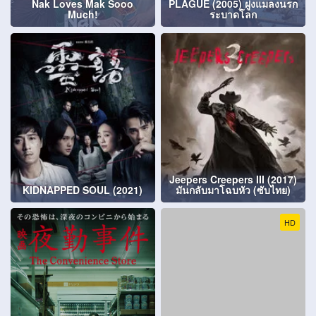
Nak Loves Mak Sooo
PLAGUE (2005) ฝูงแมลงนรก
Much!
ระบาดโลก
Jeepers Creepers III (2017)
KIDNAPPED SOUL (2021)
มันกลับมาโฉบหัว (ซับไทย)
HD