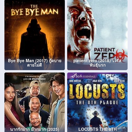
Bye Bye Man (2017) กู๊ดบาย
patient zero (2018) ไวรัส
ตายไม่ดี
พันธุ์นรก
นากรักมาก ม๊ากมาก (2025)
LOCUSTS THE 8TH