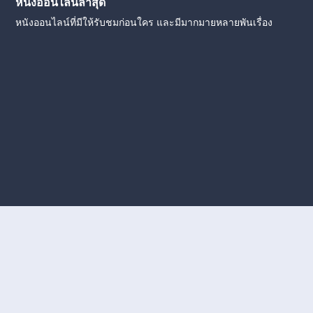
หนังออนไลน์ล่าสุด
หนังออนไลน์ที่มีให้รับชมก่อนใคร และมีมากมายหลายพันเรื่อง
งใหม่
หนังออนไลน์
ดูหนังออนไลน์
ดูหนังออนไลน์ ฟรี
ดู