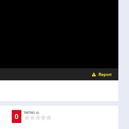
Report
RATING (0)
0