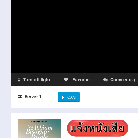
Turn off light
Favorite
Comments
(
Server 1
CAM