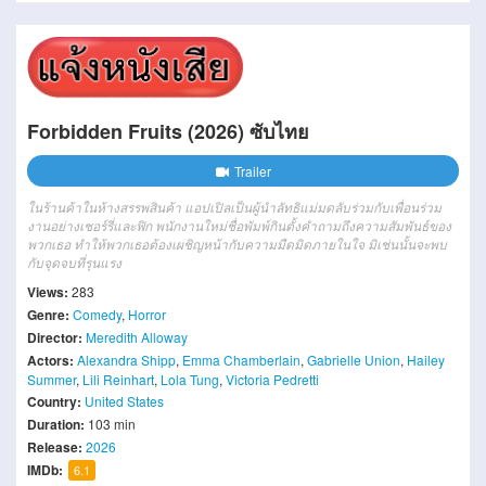
Forbidden Fruits (2026) ซับไทย
Trailer
ในร้านค้าในห้างสรรพสินค้า แอปเปิลเป็นผู้นำลัทธิแม่มดลับร่วมกับเพื่อนร่วม
งานอย่างเชอร์รี่และฟิก พนักงานใหม่ชื่อพัมพ์กินตั้งคำถามถึงความสัมพันธ์ของ
พวกเธอ ทำให้พวกเธอต้องเผชิญหน้ากับความมืดมิดภายในใจ มิเช่นนั้นจะพบ
กับจุดจบที่รุนแรง
Views:
283
Genre:
Comedy
,
Horror
Director:
Meredith Alloway
Actors:
Alexandra Shipp
,
Emma Chamberlain
,
Gabrielle Union
,
Hailey
Summer
,
Lili Reinhart
,
Lola Tung
,
Victoria Pedretti
Country:
United States
Duration:
103 min
Release:
2026
IMDb:
6.1