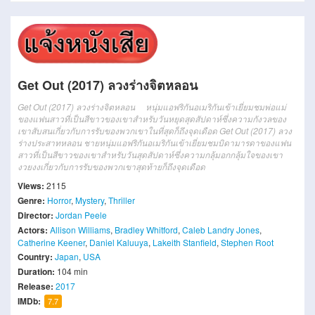
Get Out (2017) ลวงร่างจิตหลอน
Get Out (2017) ลวงร่างจิตหลอน หนุ่มแอฟริกันอเมริกันเข้าเยี่ยมชมพ่อแม่
ของแฟนสาวที่เป็นสีขาวของเขาสำหรับวันหยุดสุดสัปดาห์ซึ่งความกังวลของ
เขาสับสนเกี่ยวกับการรับของพวกเขาในที่สุดก็ถึงจุดเดือด Get Out (2017) ลวง
ร่างประสาทหลอน ชายหนุ่มแอฟริกันอเมริกันเข้าเยี่ยมชมบิดามารดาของแฟน
สาวที่เป็นสีขาวของเขาสำหรับวันสุดสัปดาห์ซึ่งความกลุ้มอกกลุ้มใจของเขา
งวยงงเกี่ยวกับการรับของพวกเขาสุดท้ายก็ถึงจุดเดือด
Views:
2115
Genre:
Horror
,
Mystery
,
Thriller
Director:
Jordan Peele
Actors:
Allison Williams
,
Bradley Whitford
,
Caleb Landry Jones
,
Catherine Keener
,
Daniel Kaluuya
,
Lakeith Stanfield
,
Stephen Root
Country:
Japan
,
USA
Duration:
104 min
Release:
2017
IMDb:
7.7