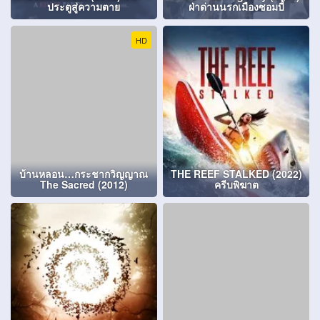
ประตูสู่ความตาย
ฝ่าด่านนรกเมืองซอมบี้
HD
บ้านหลอน…กระชากวิญญาณ
THE REEF STALKED (2022)
The Sacred (2012)
ครีบพิฆาต