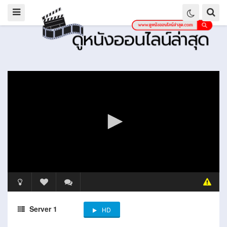
Server 1
HD