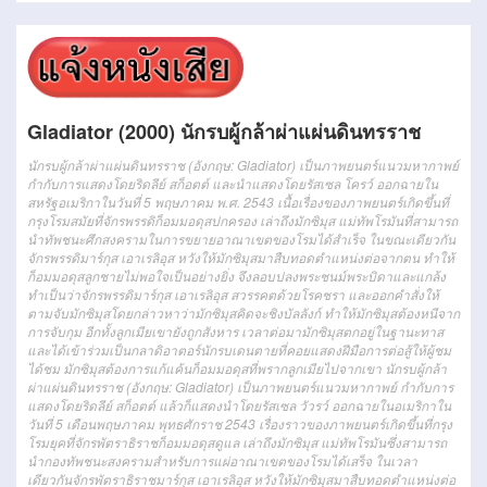
Gladiator (2000) นักรบผู้กล้าผ่าแผ่นดินทรราช
นักรบผู้กล้าผ่าแผ่นดินทรราช (อังกฤษ: Gladiator) เป็นภาพยนตร์แนวมหากาพย์
กำกับการแสดงโดยริดลีย์ สก็อตต์ และนำแสดงโดยรัสเซล โครว์ ออกฉายใน
สหรัฐอเมริกาในวันที่ 5 พฤษภาคม พ.ศ. 2543 เนื้อเรื่องของภาพยนตร์เกิดขึ้นที่
กรุงโรมสมัยที่จักรพรรดิก็อมมอดุสปกครอง เล่าถึงมักซิมุส แม่ทัพโรมันที่สามารถ
นำทัพชนะศึกสงครามในการขยายอาณาเขตของโรมได้สำเร็จ ในขณะเดียวกัน
จักรพรรดิมาร์กุส เอาเรลิอุส หวังให้มักซิมุสมาสืบทอดตำแหน่งต่อจากตน ทำให้
ก็อมมอดุสลูกชายไม่พอใจเป็นอย่างยิ่ง จึงลอบปลงพระชนม์พระบิดาและแกล้ง
ทำเป็นว่าจักรพรรดิมาร์กุส เอาเรลิอุส สวรรคตด้วยโรคชรา และออกคำสั่งให้
ตามจับมักซิมุสโดยกล่าวหาว่ามักซิมุสคิดจะชิงบัลลังก์ ทำให้มักซิมุสต้องหนีจาก
การจับกุม อีกทั้งลูกเมียเขายังถูกสังหาร เวลาต่อมามักซิมุสตกอยู่ในฐานะทาส
และได้เข้าร่วมเป็นกลาดิอาตอร์นักรบเดนตายที่คอยแสดงฝีมือการต่อสู้ให้ผู้ชม
ได้ชม มักซิมุสต้องการแก้แค้นก็อมมอดุสที่พรากลูกเมียไปจากเขา นักรบผู้กล้า
ผ่าแผ่นดินทรราช (อังกฤษ: Gladiator) เป็นภาพยนตร์แนวมหากาพย์ กำกับการ
แสดงโดยริดลีย์ สก็อตต์ แล้วก็แสดงนำโดยรัสเซล วัวรว์ ออกฉายในอเมริกาใน
วันที่ 5 เดือนพฤษภาคม พุทธศักราช 2543 เรื่องราวของภาพยนตร์เกิดขึ้นที่กรุง
โรมยุคที่จักรพัตราธิราชก็อมมอดุสดูแล เล่าถึงมักซิมุส แม่ทัพโรมันซึ่งสามารถ
นำกองทัพชนะสงครามสำหรับการแผ่อาณาเขตของโรมได้เสร็จ ในเวลา
เดียวกันจักรพัตราธิราชมาร์กุส เอาเรลิอุส หวังให้มักซิมุสมาสืบทอดตำแหน่งต่อ