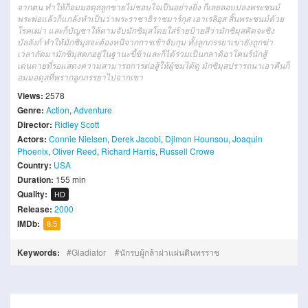
จากตน ทำให้ก็อมมอดุสลูกชายไม่ชอบใจเป็นอย่างยิ่ง ก็เลยลอบปลงพระชนม์
พระพ่อแล้วก็แกล้งทำเป็นว่าพระราชาธิราชมาร์กุส เอาเรลิอุส สิ้นพระชนม์ด้วย
โรคเฒ่า และก็บัญชาให้ตามจับมักซิมุสโดยใส่ร้ายป้ายสีว่ามักซิมุสคิดจะชิง
บัลลังก์ ทำให้มักซิมุสจะต้องหนีจากการเข้าจับกุม ทั้งลูกภรรยาเขายังถูกฆ่า
เวลาถัดมามักซิมุสตกอยู่ในฐานะขี้ข้าและก็ได้ร่วมเป็นกลาดิอาโคนร์นักสู้
เดนตายที่รอแสดงความสามารถการต่อสู้ให้ผู้ชมได้ดู มักซิมุสปรารถนาเอาคืนก็
อมมอดุสที่พรากลูกภรรยาไปจากเขา
Views:
2578
Genre:
Action
,
Adventure
Director:
Ridley Scott
Actors:
Connie Nielsen
,
Derek Jacobi
,
Djimon Hounsou
,
Joaquin
Phoenix
,
Oliver Reed
,
Richard Harris
,
Russell Crowe
Country:
USA
Duration:
155 min
Quality:
HD
Release:
2000
IMDb:
8.5
Keywords:
Gladiator
นักรบผู้กล้าผ่าแผ่นดินทรราช