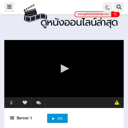
Server 1
HD