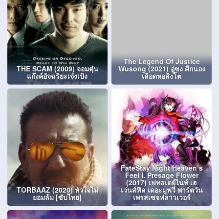
The Legend Of Justice
THE SCAM (2009) จอมตุ๋น
Wusong (2021) อู่ซง ศึกนอง
แก๊งค์อัจฉริยะเจ๋งเป้ง
เลือดหอสิงโต
FateStay Night Heaven’s
Feel I. Presage Flower
(2017) เฟทสเตย์ไนท์ เฮ
TORBAAZ (2020) หัวใจไม่
เว่นส์ฟีล เดอะมูฟวี่ พาร์ตวัน
ยอมล้ม [ซับไทย]
เพรสเซจฟลาวเวอร์