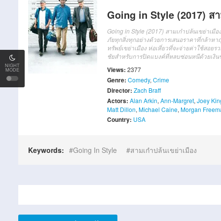
Going in Style (2017) สาม
Going in Style (2017) สามเก๋าปล้นเขย่าเมือ
ภัยทุกสิ่งทุกอย่างด้วยการเสนอราคาที่กล้าห
ทรัพย์เขย่าเมือง ห่อเหี่ยวที่จะจ่ายค่าใช้สอย
ชัยสำหรับการปิดแบงค์ที่หลบซ่อนหนีด้วยเง
NIGHT
Views:
2377
MODE
Genre:
Comedy
,
Crime
Director:
Zach Braff
Actors:
Alan Arkin
,
Ann-Margret
,
Joey Kin
Matt Dillon
,
Michael Caine
,
Morgan Freem
Country:
USA
Keywords:
Going In Style
สามเก๋าปล้นเขย่าเมือง