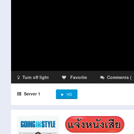
Turn off light
Favorite
Comments
(
Server 1
HD