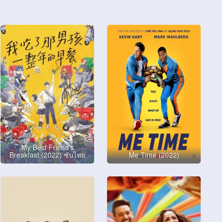
My Best Friend’s
Breakfast (2022) ซับไทย
Me Time (2022)