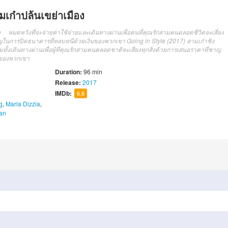
เก๋าปล้นเขย่าเมือง
ง หมดหวังที่จะจ่ายค่าใช้จ่ายและเดินทางผ่านเพื่อคนที่คุณรักสามคนตลอดชีวิตจะเสี่ยง
าญในการปิดธนาคารที่หลบหนีด้วยเงินของพวกเขา Going in Style (2017) สามเก๋าชิง
รวมทั้งเดินทางผ่านเพื่อผู้ที่คุณรักสามคนตลอดชาติจะเสี่ยงทุกสิ่งด้วยการเสนอราคาที่ชาญ
ินของพวกเขา
Duration:
96 min
Release:
2017
IMDb:
6.6
g
,
Maria Dizzia
,
an