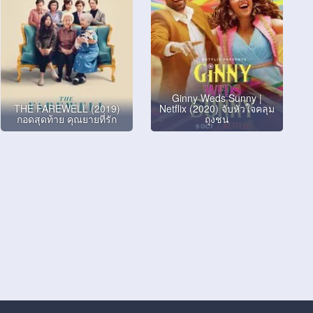
Ginny Weds Sunny |
THE FAREWELL (2019)
Netflix (2020) จับหัวใจคลุม
กอดสุดท้าย คุณยายที่รัก
ถุงชน