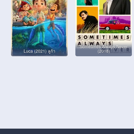
Sometimes Always Never
Luca (2021) ลูก้า
(2018)