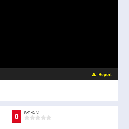
Report
RATING (0)
0