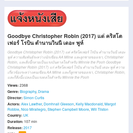
Goodbye Christopher Robin (2017) แด่ คริสโต
เฟอร์ โรบิน ตำนานวินนี เดอะ พูห์
Goodbye Christopher Robin (2017) แด่ คริสโตเฟอร์ โรบิน ตำนานวินนี เดอะ
พูห์ ความสัมพันธ์ระหว่างนักเขียน AA Milne และลูกชายของเขา, Christopher
Robin, และสิ่งนี้กลายเป็นแรงบันดาลใจสำหรับ Winnie the Pooh Goodbye
Christopher Robin (2017) แก่ คริสโตเฟอร์ โรบิน ตำนานวินนี เดอะ พูห์ ความ
เกี่ยวข้องระหว่างคนเขียน AA Milne และก็ลูกชายของเขา, Christopher Robin,
และก็สิ่งนี้แปลงเป็นแรงดลใจสำหรับ Winnie the Pooh
Views:
2368
Genre:
Biography
,
Drama
Director:
Simon Curtis
Actors:
Alex Lawther
,
Domhnall Gleeson
,
Kelly Macdonald
,
Margot
Robbie
,
Nico Mirallegro
,
Stephen Campbell Moore
,
Will Tilston
Country:
UK
Duration:
107 min
Release:
2017