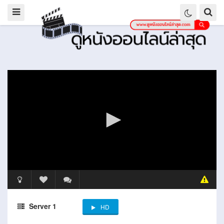
Server 1
HD