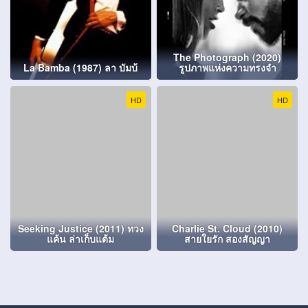
The Photograph (2020)
La Bamba (1987) ลา บัมบ้
รูปภาพแห่งความทรงจำ
HD
HD
Seeking Justice (2011) ทวง
Charlie St. Cloud (2010)
แค้น ล่าเก็บแต้ม
สายใยรัก สองสัญญา