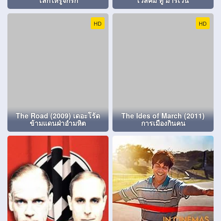
โลกให้รู้จักรัก
เวลคัม ทู มาร์เวิ่น
HD
HD
The Road (2009) เดอะโร้ด
The Ides of March (2011)
ข้ามแดนฝ่าอำมหิต
การเมืองกินคน