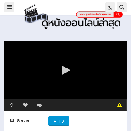
Server 1
HD