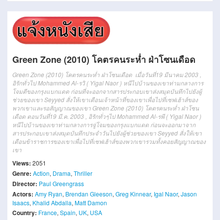
Green Zone (2010) โคตรคนระห่ำ ฝ่าโซนเดือด
Green Zone (2010) โคตรคนระห่ำ ฝ่าโซนเดือด เมื่อวันที่19 มีนาคม 2003 ,
อิรักทั่วไป Mohammed Al-รวิ ( Yigal Naor ) หนีไปบ้านของเขาท่ามกลางการ
โจมตีของกรุงแบกแดด ก่อนที่จะออกจากสารประกอบเขาส่งสมุดบันทึกไปยังผู้
ช่วยของเขา Seyyed สั่งให้เขาเตือนเจ้าหน้าที่ของเขาเพื่อไปที่เซฟเฮ้าส์ของ
พวกเขาและรอสัญญาณของเขา Green Zone (2010) โคตรคนระห่ำ ฝ่าโซน
เดือด ตอนวันที่19 มี.ค. 2003 , อิรักทั่วๆไป Mohammed Al-รพี ( Yigal Naor )
หนีไปบ้านของเขาท่ามกลางการจู่โจมของกรุงแบกแดด ก่อนจะออกมาจาก
สารประกอบเขาส่งสมุดบันทึกประจำวันไปยังผู้ช่วยของเขา Seyyed สั่งให้เขา
เตือนข้าราชการของเขาเพื่อไปที่เซฟเฮ้าส์ของพวกเขารวมทั้งคอยสัญญาณของ
เขา
Views:
2051
Genre:
Action
,
Drama
,
Thriller
Director:
Paul Greengrass
Actors:
Amy Ryan
,
Brendan Gleeson
,
Greg Kinnear
,
Igal Naor
,
Jason
Isaacs
,
Khalid Abdalla
,
Matt Damon
Country:
France
,
Spain
,
UK
,
USA