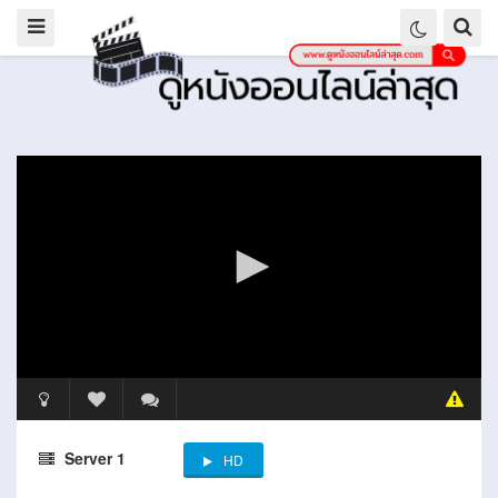
Server 1
HD