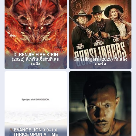
DI RENJIE-FIRE KIRIN
(2022) ตี๋เหรินเจี๋ยกับกิเลน
Gunslingers (2025) กันสลิง
เพลิง
เกอร์ส
EVANGELION 3.0+1.0
THRICE UPON A TIME