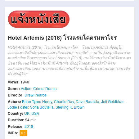
Hotel Artemis (2018) โรงแรมโคตรมหาโจร
Hotel Artemis (2018) โรงแรมโคตรมหาโจร โรงแรม Artemis ตั้งอยู่ใน
ลอสแองเจลิสใกล้กรุงลอสแองเจลิสตามพยาบาลที่ทำงานเป็นห้องฉุกเฉินเฉพาะ
สมาชิกสำหรับอาชญากร Hotel Artemis (2018) เซอร์วิสอพาร์ทเม้นท์โคตรมหา
มิจฉาชีพ เซอร์วิสอพาร์ทเม้นท์ Artemis ตั้งอยู่ในลอสแองเจลิสใกล้กรุง
ลอสแองเจลิสตามพยาบาลสถานที่สำหรับทำงานเป็นห้องเร่งด่วนเฉพาะสมาชิก
สำหรับผู้ร้าย
Views:
1940
Genre:
Action
,
Crime
,
Drama
Director:
Drew Pearce
Actors:
Brian Tyree Henry
,
Charlie Day
,
Dave Bautista
,
Jeff Goldblum
,
Jodie Foster
,
Sofia Boutella
,
Sterling K. Brown
Country:
UK
,
USA
Duration:
94 min
Release:
2018
IMDb:
6.1