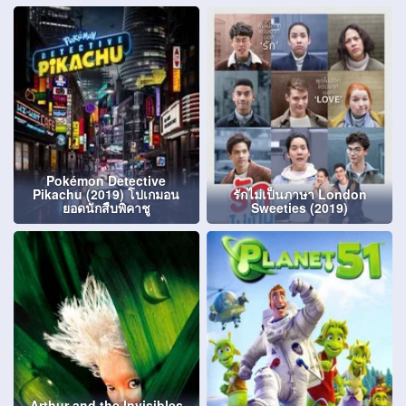
Pokémon Detective
Pikachu (2019) โปเกมอน
รักไม่เป็นภาษา London
ยอดนักสืบพิคาชู
Sweeties (2019)
Arthur and the Invisibles