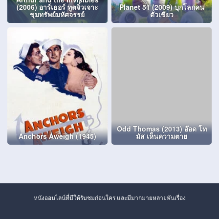
(2006) อาร์เธอร์ ทูตจิ๋วเจาะ
Planet 51 (2009) บุกโลกคน
ขุมทรัพย์มหัศจรรย์
ตัวเขียว
Odd Thomas (2013) อ๊อด โท
Anchors Aweigh (1945)
มัส เห็นความตาย
หนังออนไลน์ที่มีให้รับชมก่อนใคร และมีมากมายหลายพันเรื่อง