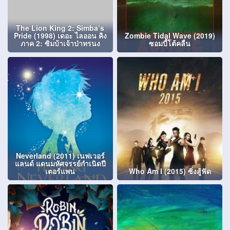
The Lion King 2: Simba’s
Pride (1998) เดอะ ไลออน คิง
Zombie Tidal Wave (2019)
ภาค 2: ซิมบ้าเจ้าป่าทรนง
ซอมบี้โต้คลื่น
Neverland (2011) เนฟเวอร์
แลนด์ แดนมหัศจรรย์กำเนิดปี
เตอร์แพน
Who Am I (2015) ซิ่งสู้ฟัด