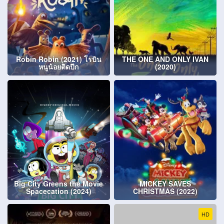
Robin Robin (2021) โรบิน
THE ONE AND ONLY IVAN
หนูน้อยติดปีก
(2020)
Big City Greens the Movie
MICKEY SAVES
Spacecation (2024)
CHRISTMAS (2022)
HD