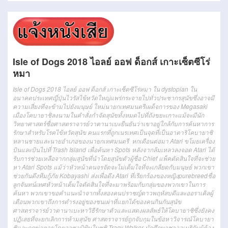
Isle of Dogs 2018 ไอลย์ ออฟ ด็อกส์ เกาะเซ็ตซีโร่
หมา
Isle of Dogs 2018 ไอลย์ ออฟ ด็อกส์ เกาะเซ็ตซีโร่หมา ใน dystopian ใน
อนาคตประเทศญี่ปุ่นไวรัสไข้หวัดใหญ่แพร่กระจายไปทั่วประชากรสุนัขซึ่งอาจมี
ความเสี่ยงที่จะข้ามไปยังมนุษย์ ใหม่นายกเทศมนตรีเผด็จการของ Megasaki
เมืองโคบายาชิลงนามในคำสั่งกำจัดสุนัขทั้งหมดไปที่ถังขยะเกาะแม้จะมีนัก
วิทยาศาสตร์ชื่อศาสตราจารย์วาตานาเบะยืนยันว่าเขาอยู่ใกล้กับการค้นหาการ
รักษาสำหรับโรคไข้หวัดสุนัข คนแรกที่ถูกเนรเทศเป็นจุดที่เป็นอาตาริโคบายาชิ
หลานชายและนายอำเภอของนายกเทศมนตรี หกเดือนต่อมา Atari ขโมยเครื่อง
บินและบินไปที่ Trash Island เพื่อค้นหา Spots หลังจากล้มเหลวลงจอด Atari ได้
รับการช่วยเหลือจากกลุ่มสุนัขที่นำโดยสุนัขตัวผู้ชื่อ Chief แพ็คตัดสินใจที่จะช่วย
หา Atari Spots แม้ว่าหัวหน้าคนจรจัดจะไม่เต็มใจที่จะเกลียดกับมนุษย์ พวกเขา
ช่วยกันดึงทีมกู้ภัย Kobayashi ส่งเพื่อดึง Atari ที่เรียกร้องของหญิงpurebreedชื่อ
ลูกจันทน์เทศหัวหน้าเต็มใจตัดสินใจที่จะมาพร้อมกับกลุ่มของพวกเขาในการ
ค้นหา พวกเขาขอคำแนะนำจากทั้งสองคนปราชญ์ดาวพฤหัสบดีและออราเคิลผู้
เตือนพวกเขาถึงการดำรงอยู่ของชนเผ่าที่แยกได้ของคนกินกันสุนัข
ศาสตราจารย์วาตานาเบะหาวิธีรักษาตัวและแสดงผลลัพธ์ให้โคบายาชิซึ่งยังคง
ปฏิเสธที่จะยกเลิกการห้ามสุนัข ศาสตราจารย์ถูกจับกุมในข้อหาวิจารณ์โคบายา
ชิและถูกฆ่าตายโดยวาซาบิพิษในซูชิ Tracy Walker นักศึกษาชาวอเมริกันผู้ต้อง