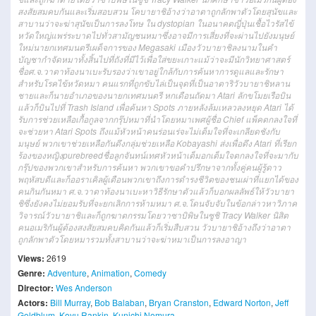
สงสัยสมคบกันและเริ่มสอบสวน โคบายาชิอ้างว่าอาตาถูกลักพาตัวโดยสุนัขและ
สาบานว่าจะฆ่าสุนัขเป็นการลงโทษ ใน dystopian ในอนาคตญี่ปุ่นเชื้อไวรัสไข้
หวัดใหญ่แพร่ระบาดไปทั่วสามัญชนหมาซึ่งอาจมีการเสี่ยงที่จะผ่านไปยังมนุษย์
ใหม่นายกเทศมนตรีเผด็จการของ Megasaki เมืองวัวบายาชิลงนามในคำ
บัญชากำจัดหมาทั้งสิ้นไปที่ถังที่มีไว้เพื่อใส่ขยะเกาะแม้ว่าจะมีนักวิทยาศาสตร์
ชื่อศ.จ.วาตาท้องนาเบะรับรองว่าเขาอยู่ใกล้กับการค้นหาการดูแลและรักษา
สำหรับโรคไข้หวัดหมา คนแรกที่ถูกขับไล่เป็นจุดที่เป็นอาตาริวัวบายาชิหลาน
ชายและก็นายอำเภอของนายกเทศมนตรี หกเดือนถัดมา Atari ลักขโมยเรือบิน
แล้วก็บินไปที่ Trash Island เพื่อค้นหา Spots ภายหลังล้มเหลวลงหยุด Atari ได้
รับการช่วยเหลือเกื้อกูลจากกรุ๊ปหมาที่นำโดยหมาเพศผู้ชื่อ Chief แพ็คตกลงใจที่
จะช่วยหา Atari Spots ถึงแม้หัวหน้าคนร่อนเร่จะไม่เต็มใจที่จะเกลียดชังกับ
มนุษย์ พวกเขาช่วยเหลือกันดึงกลุ่มช่วยเหลือ Kobayashi ส่งเพื่อดึง Atari ที่เรียก
ร้องของหญิงpurebreedชื่อลูกจันทน์เทศหัวหน้าเต็มอกเต็มใจตกลงใจที่จะมากับ
กรุ๊ปของพวกเขาสำหรับการค้นหา พวกเขาขอคำปรึกษาจากทั้งคู่คนผู้รู้ดาว
พฤหัสบดีและก็ออราเคิลผู้เตือนพวกเขาถึงการดำรงชีวิตของชนเผ่าที่แยกได้ของ
คนกินกันหมา ศ.จ.วาตาท้องนาเบะหาวิธีรักษาตัวแล้วก็บอกผลลัพธ์ให้วัวบายา
ชิซึ่งยังคงไม่ยอมรับที่จะยกเลิกการห้ามหมา ศ.จ.โดนจับจับในข้อกล่าวหาวิภาค
วิจารณ์วัวบายาชิและก็ถูกฆาตกรรมโดยวาซาบิพิษในซูชิ Tracy Walker นิสิต
คนอเมริกันผู้ต้องสงสัยสมคบคิดกันแล้วก็เริ่มสืบสวน วัวบายาชิอ้างถึงว่าอาตา
ถูกลักพาตัวโดยหมารวมทั้งสาบานว่าจะฆ่าหมาเป็นการลงอาญา
Views:
2619
Genre:
Adventure
,
Animation
,
Comedy
Director:
Wes Anderson
Actors:
Bill Murray
,
Bob Balaban
,
Bryan Cranston
,
Edward Norton
,
Jeff
Goldblum
,
Koyu Rankin
,
Kunichi Nomura