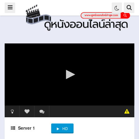
Server 1
HD