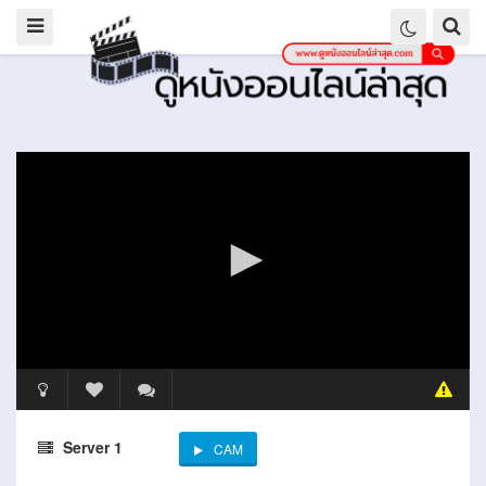
Server 1
CAM