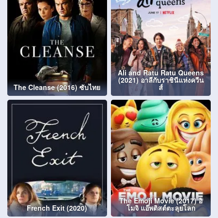
Ali and Ratu Ratu Queens
(2021) อาลีกับราชินีแห่งควีน
The Cleanse (2016) ซับไทย
ส์
The Emoji Movie (2017) อิ
French Exit (2020)
โมจิ แอ๊พติสต์ตะลุยโลก