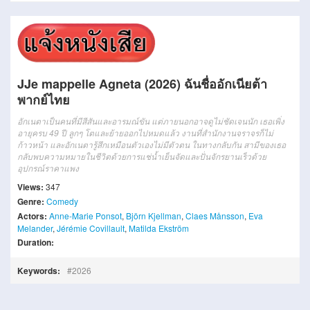
JJe mappelle Agneta (2026) ฉันชื่ออักเนียต้า
พากย์ไทย
อักเนตาเป็นคนที่มีสีสันและอารมณ์ขัน แต่ภายนอกอาจดูไม่ชัดเจนนัก เธอเพิ่ง
อายุครบ 49 ปี ลูกๆ โตและย้ายออกไปหมดแล้ว งานที่สำนักงานจราจรก็ไม่
ก้าวหน้า และอักเนตารู้สึกเหมือนตัวเองไม่มีตัวตน ในทางกลับกัน สามีของเธอ
กลับพบความหมายในชีวิตด้วยการแช่น้ำเย็นจัดและปั่นจักรยานเร็วด้วย
อุปกรณ์ราคาแพง
Views:
347
Genre:
Comedy
Actors:
Anne-Marie Ponsot
,
Björn Kjellman
,
Claes Månsson
,
Eva
Melander
,
Jérémie Covillault
,
Matilda Ekström
Duration:
Keywords:
2026