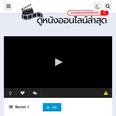
Server 1
HD