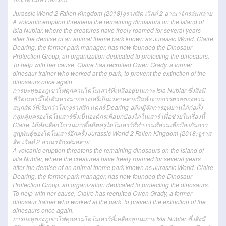
Jurassic World 2 Fallen Kingdom (2018)จูราสสิค เวิลด์ 2 อาณาจักรล่มสลาย
A volcanic eruption threatens the remaining dinosaurs on the island of
Isla Nublar, where the creatures have freely roamed for several years
after the demise of an animal theme park known as Jurassic World. Claire
Dearing, the former park manager, has now founded the Dinosaur
Protection Group, an organization dedicated to protecting the dinosaurs.
To help with her cause, Claire has recruited Owen Grady, a former
dinosaur trainer who worked at the park, to prevent the extinction of the
dinosaurs once again.
การปะทุของภูเขาไฟคุกคามไดโนเสาร์ที่เหลืออยู่บนเกาะ Isla Nublar ซึ่งสิ่งมี
ชีวิตเหล่านี้ได้เดินทางมาอย่างเสรีเป็นเวลาหลายปีหลังจากการตายของสวน
สนุกสัตว์ที่เรียกว่าโลกจูราสสิก แคลร์ Dearing อดีตผู้จัดการอุทยานได้ก่อตั้ง
กลุ่มคุ้มครองไดโนเสาร์ซึ่งเป็นองค์กรเพื่อปกป้องไดโนเสาร์ เพื่อช่วยในเรื่องนี้
Claire ได้คัดเลือกโอเว่นเกรดี้อดีตครูไดโนเสาร์ที่ทำงานที่สวนเพื่อป้องกันการ
สูญพันธุ์ของไดโนเสาร์อีกครั้ง
Jurassic World 2 Fallen Kingdom (2018)จู
รา
ส
สิค
เวิลด์
2
อาณาจักร
ล่มสลาย
A volcanic eruption threatens the remaining dinosaurs on the island of
Isla Nublar, where the creatures have freely roamed for several years
after the demise of an animal theme park known as Jurassic World. Claire
Dearing, the former park manager, has now founded the Dinosaur
Protection Group, an organization dedicated to protecting the dinosaurs.
To help with her cause, Claire has recruited Owen Grady, a former
dinosaur trainer who worked at the park, to prevent the extinction of the
dinosaurs once again.
การปะทุ
ของ
ภูเขาไฟ
คุกคาม
ไดโนเสาร์
ที่เหลือ
อยู่
บน
เกาะ
Isla Nublar
ซึ่ง
สิ่งมี