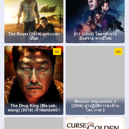
The Rover (2014) ดุกระแทก
211 (2018) โคตรตำรวจ
เดือด
อันตราย พากย์ไทย
HD
HD
Mission Impossible 3
The Drug King (Ma-yak-
(2006) ผ่าปฏิบัติการสะท้าน
wang) (2018) เจ้าพ่อสองหน้า
โลก ภาค 3