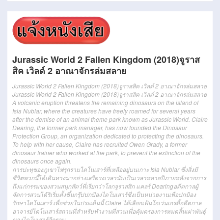
Jurassic World 2 Fallen Kingdom (2018)จูราส
สิค เวิลด์ 2 อาณาจักรล่มสลาย
Jurassic World 2 Fallen Kingdom (2018)จูราสสิค เวิลด์ 2 อาณาจักรล่มสลาย
Jurassic World 2 Fallen Kingdom (2018)จู
รา
สสิค
เวิลด์
2
อาณาจักร
ล่มสลาย
A volcanic eruption threatens the remaining dinosaurs on the island of
Isla Nublar, where the creatures have freely roamed for several years
after the demise of an animal theme park known as Jurassic World. Claire
Dearing, the former park manager, has now founded the Dinosaur
Protection Group, an organization dedicated to protecting the dinosaurs.
To help with her cause, Claire has recruited Owen Grady, a former
dinosaur trainer who worked at the park, to prevent the extinction of the
dinosaurs once again.
การปะทุ
ของ
ภูเขาไฟ
รุกราม
ไดโนเสาร์
ที่เหลือ
อยู่
บน
เกาะ
Isla Nublar
ซึ่ง
สิ่งมี
ชีวิต
พวกนี้
ได้
เดินทาง
มา
อย่าง
เสรี
ตรงเวลา
นับเป็นเวลาหลายปี
ภายหลังจาก
การ
ถึงแก่กรรม
ของ
สวนสนุก
สัตว์
ที่
เรียก
ว่า
โลก
จู
รา
สสิก แคลร์ Dearing
อดีตกาล
ผู้
จัดการ
สวน
ได้
ริเริ่มตั้งขึ้น
กรุ๊ป
ปกป้อง
ไดโนเสาร์
ซึ่ง
เป็น
หน่วยงาน
เพื่อ
ปกป้อง
รักษา
ไดโนเสาร์
เพื่อ
ช่วย
ใน
ประเด็นนี้
Claire
ได้
เลือกเฟ้น
โอ
เว่น
เกรดี้
อดีตกาล
อาจารย์
ไดโนเสาร์
สถานที่สำหรับทำงาน
ที่
สวน
เพื่อ
คุ้มครอง
การหมดสิ้นเผ่าพันธุ์
ของ
ไดโนเสาร์
อีกรอบ