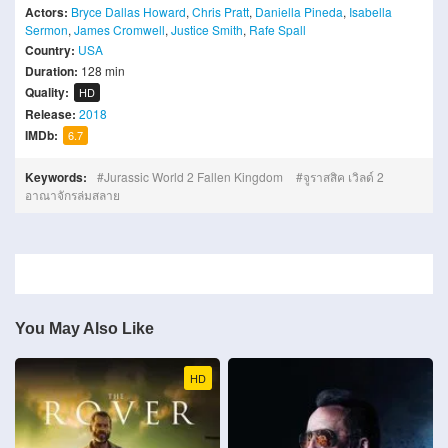
Actors:
Bryce Dallas Howard
,
Chris Pratt
,
Daniella Pineda
,
Isabella
Sermon
,
James Cromwell
,
Justice Smith
,
Rafe Spall
Country:
USA
Duration:
128 min
Quality:
HD
Release:
2018
IMDb:
6.7
Keywords:
Jurassic World 2 Fallen Kingdom
จูราสสิค เวิลด์ 2
อาณาจักรล่มสลาย
You May Also Like
HD