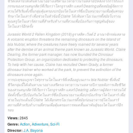
ชีวิต
เหล่านี้
ได้
เดินทาง
มา
อย่าง
เสรี
ตามเวลา
ยาวนานหลายปี
หลังจาก
การถึงแก่
กรรม
ของ
สวนสนุก
สัตว์
ที่
เรียก
ว่า
โลก
จู
รา
สสิก แคลร์ Dearing
อดีตสมัย
ผู้จัดการ
สวน
ได้
ริเริ่มตั้งขึ้น
กลุ่ม
คุ้มครองปกป้อง
ไดโนเสาร์
ซึ่ง
เป็น
หน่วยงาน
เพื่อ
คุ้มครอง
รักษา
ไดโนเสาร์
เพื่อ
ช่วย
ใน
หัวข้อนี้
Claire
ได้
เฟ้นหา
โอ
เว่น
เกรดี้
สมัยโบราณ
คุณครู
ไดโนเสาร์
สถานที่สำหรับทำงาน
ที่
สวน
เพื่อ
ป้องกัน
การสูญพันธุ์
ของ
ไดโนเสาร์
อีกครั้ง
Jurassic World 2 Fallen Kingdom (2018)จูราสสิค เวิลด์ 2 อาณาจักรล่มสลาย
A volcanic eruption threatens the remaining dinosaurs on the island of
Isla Nublar, where the creatures have freely roamed for several years
after the demise of an animal theme park known as Jurassic World. Claire
Dearing, the former park manager, has now founded the Dinosaur
Protection Group, an organization dedicated to protecting the dinosaurs.
To help with her cause, Claire has recruited Owen Grady, a former
dinosaur trainer who worked at the park, to prevent the extinction of the
dinosaurs once again.
การปะทุของภูเขาไฟรุกรามไดโนเสาร์ที่เหลืออยู่บนเกาะ Isla Nublar ซึ่งสิ่งมี
ชีวิตกลุ่มนี้ได้เดินทางมาอย่างเสรีตรงเวลายาวนานหลายปีภายหลังการเสียชีวิต
ของสวนสนุกสัตว์ที่เรียกว่าโลกจูราสสิก แคลร์ Dearing อดีตกาลผู้จัดการสวนได้
จัดตั้งขึ้นกรุ๊ปป้องกันไดโนเสาร์ซึ่งเป็นหน่วยงานเพื่อปกป้องรักษาไดโนเสาร์ เพื่อ
ช่วยในประเด็นนี้ Claire ได้เลือกสรรโอเว่นเกรดี้สมัยก่อนอาจารย์ไดโนเสาร์
สถานที่สำหรับทำงานที่สวนเพื่อคุ้มครองการหมดสิ้นเผ่าพันธุ์ของไดโนเสาร์อีก
รอบ
Views:
2845
Genre:
Action
,
Adventure
,
Sci-Fi
Director:
J.A. Bayona