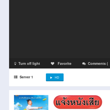
Turn off light
Favorite
Comments
(
Server 1
HD