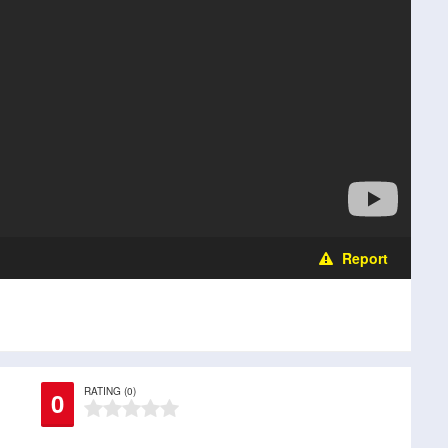
Report
RATING (0)
0