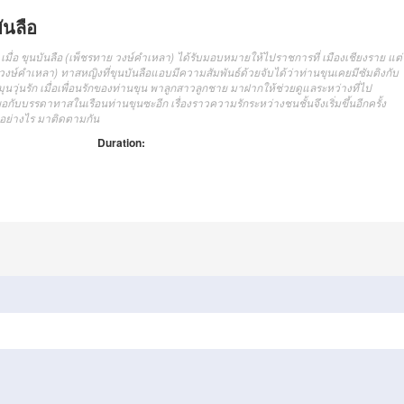
ันลือ
 เมื่อ ขุนบันลือ (เพ็ชรทาย วงษ์คำเหลา) ได้รับมอบหมายให้ไปราชการที่ เมืองเชียงราย แต่
 วงษ์คำเหลา) ทาสหญิงที่ขุนบันลือแอบมีความสัมพันธ์ด้วยจับได้ว่าท่านขุนเคยมีซัมติงกับ
ุนวุ่นรัก เมื่อเพื่อนรักของท่านขุน พาลูกสาวลูกชาย มาฝากให้ช่วยดูแลระหว่างที่ไป
อกับบรรดาทาสในเรือนท่านขุนซะอีก เรื่องราวความรักระหว่างชนชั้นจึงเริ่มขึ้นอีกครั้ง
อกอย่างไร มาติดตามกัน
Duration: