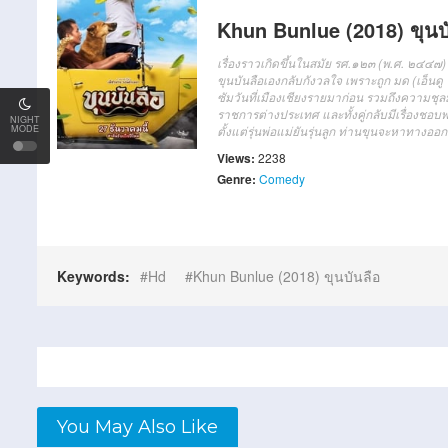
Khun Bunlue (2018) ขุนบ
เรื่องราวเกิดขึ้นในสมัย รศ.๑๒๓ (พ.ศ. ๒๔๔๗)
ขุนบันลือเองกลับกังวลใจ เพราะถูก มด (เอ็นดู
ซัมวันที่เมืองเชียงรายมาก่อน รวมถึงความชุลม
ราชการต่างประเทศ และทั้งคู่กลับมีเรื่องชอบพ
NIGHT
MODE
ตั้งแต่รุ่นพ่อแม่ยันรุ่นลูก ท่านขุนจะหาทางอ
Views:
2238
Genre:
Comedy
Keywords:
Hd
Khun Bunlue (2018) ขุนบันลือ
You May Also Like