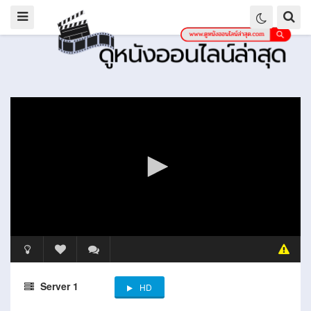
Server 1
HD