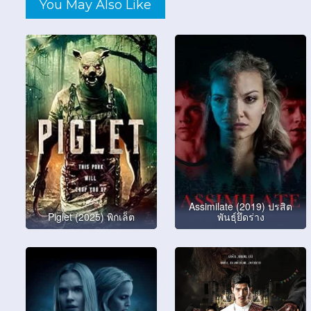
You May Also Like
Assimilate (2019) ปรสิต
Piglet (2025) พิกเล็ต
พันธุ์ยึดร่าง