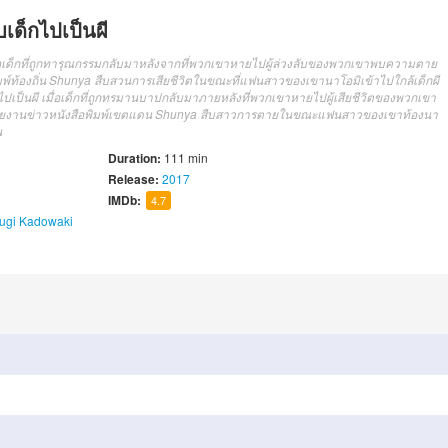
เด็กไปเป็นผี
่อเด็กที่ถูกทารุณกรรมกลับมาหลังจากที่พวกเขาหายไปผู้ล่วงลับของพวกเขาพบความตาย
อพิมพ์ท้องถิ่น Shunya สืบสวนการเสียชีวิตในขณะที่แฟนสาวของเขานาโอมิเข้าไปใกล้เด็กผี
ไปเป็นผี เมื่อเด็กที่ถูกทรมานบาปกลับมาภายหลังที่พวกเขาหายไปผู้เสียชีวิตของพวกเขา
รายงานข่าวหนังสือพิมพ์เขตแดน Shunya สืบสาวการตายในขณะแฟนสาวของเขาท้องนา
น
Duration:
111 min
Release:
2017
IMDb:
4.7
ugi Kadowaki