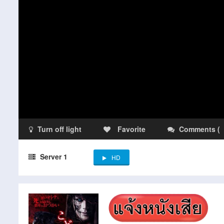
Turn off light
Favorite
Comments
(
Server 1
HD