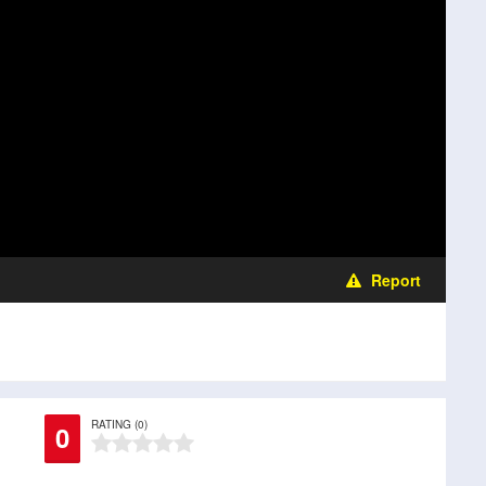
Report
RATING (0)
0